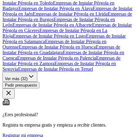
Instalar Pérgola en Toledo
Empresas de Instalar Pérgola en
Badajoz
Empresas de Instalar Pérgola en Álava
Empresas de Instalar
Pérgola en Jaén
Empresas de Instalar Pérgola en Lleida
Empresas de
Instalar Pérgola en Burgos
Empresas de Instalar Pérgola en
León
Empresas de Instalar Pérgola en Albacete
Empresas de Instalar
Pérgola en Cáceres
Empresas de Instalar Pérgola en La
Rioja
Empresas de Instalar Pérgola en Lugo
Empresas de Instalar
Pérgola en Salamanca
Empresas de Instalar Pérgola en
Ourense
Empresas de Instalar Pérgola en Huesca
Empresas de
Instalar Pérgola en Guadalajara
Empresas de Instalar Pérgola en
Cuenca
Empresas de Instalar Pérgola en Palencia
Empresas de
Instalar Pérgola en Zamora
Empresas de Instalar Pérgola en
Segovia
Empresas de Instalar Pérgola en Teruel
Ver más (
32
)
Pedir presupuesto
¿Eres profesional?
Registra tu empresa gratis y empieza a recibir clientes.
Registrar mi empresa