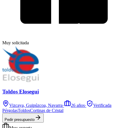
Muy solicitada
Toldos Elosegui
Vizcaya, Guipúzcoa, Navarra
·
26
años
·
Verificada
Pérgolas
Toldos
Cortinas de Cristal
Pedir presupuesto
Muy experta