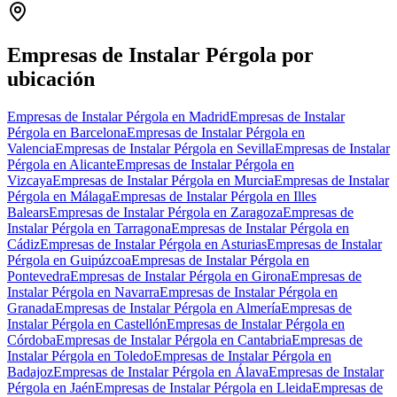
+
−
Empresas de Instalar Pérgola por
ubicación
Empresas de Instalar Pérgola en Madrid
Empresas de Instalar
Pérgola en Barcelona
Empresas de Instalar Pérgola en
Valencia
Empresas de Instalar Pérgola en Sevilla
Empresas de Instalar
Pérgola en Alicante
Empresas de Instalar Pérgola en
Vizcaya
Empresas de Instalar Pérgola en Murcia
Empresas de Instalar
Pérgola en Málaga
Empresas de Instalar Pérgola en Illes
Balears
Empresas de Instalar Pérgola en Zaragoza
Empresas de
Instalar Pérgola en Tarragona
Empresas de Instalar Pérgola en
Cádiz
Empresas de Instalar Pérgola en Asturias
Empresas de Instalar
Pérgola en Guipúzcoa
Empresas de Instalar Pérgola en
Pontevedra
Empresas de Instalar Pérgola en Girona
Empresas de
Instalar Pérgola en Navarra
Empresas de Instalar Pérgola en
Granada
Empresas de Instalar Pérgola en Almería
Empresas de
Instalar Pérgola en Castellón
Empresas de Instalar Pérgola en
Córdoba
Empresas de Instalar Pérgola en Cantabria
Empresas de
Instalar Pérgola en Toledo
Empresas de Instalar Pérgola en
Badajoz
Empresas de Instalar Pérgola en Álava
Empresas de Instalar
Pérgola en Jaén
Empresas de Instalar Pérgola en Lleida
Empresas de