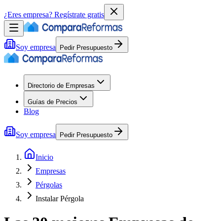
¿Eres empresa?
Regístrate gratis
Soy empresa
Pedir Presupuesto
Directorio de Empresas
Guías de Precios
Blog
Soy empresa
Pedir Presupuesto
Inicio
Empresas
Pérgolas
Instalar Pérgola