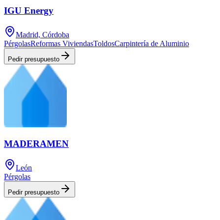
IGU Energy
Madrid, Córdoba
Pérgolas
Reformas Viviendas
Toldos
Carpintería de Aluminio
Pedir presupuesto
MADERAMEN
León
Pérgolas
Pedir presupuesto