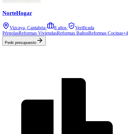
NorteHogar
Vizcaya, Cantabria
·
8
años
·
Verificada
Pérgolas
Reformas Viviendas
Reformas Baños
Reformas Cocinas
+
4
Pedir presupuesto