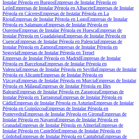
Instalar Pérgola en Burgos
Empresas de Instalar Pérgola en
León
Empresas de Instalar Pérgola en Albacete
Empresas de Instalar
Pérgola en Cáceres
Empresas de Instalar Pérgola en La
Rioja
Empresas de Instalar Pérgola en Lugo
Empresas de Instalar
Pérgola en Salamanca
Empresas de Instalar Pérgola en
Ourense
Empresas de Instalar Pérgola en Huesca
Empresas de
Instalar Pérgola en Guadalajara
Empresas de Instalar Pérgola en
Cuenca
Empresas de Instalar Pérgola en Palencia
Empresas de
Instalar Pérgola en Zamora
Empresas de Instalar Pérgola en
Segovia
Empresas de Instalar Pérgola en Teruel
Empresas de Instalar Pérgola en Madrid
Empresas de Instalar
Pérgola en Barcelona
Empresas de Instalar Pérgola en
Valencia
Empresas de Instalar Pérgola en Sevilla
Empresas de Instalar
Pérgola en Alicante
Empresas de Instalar Pérgola en
Vizcaya
Empresas de Instalar Pérgola en Murcia
Empresas de Instalar
Pérgola en Málaga
Empresas de Instalar Pérgola en Illes
Balears
Empresas de Instalar Pérgola en Zaragoza
Empresas de
Instalar Pérgola en Tarragona
Empresas de Instalar Pérgola en
Cádiz
Empresas de Instalar Pérgola en Asturias
Empresas de Instalar
Pérgola en Guipúzcoa
Empresas de Instalar Pérgola en
Pontevedra
Empresas de Instalar Pérgola en Girona
Empresas de
Instalar Pérgola en Navarra
Empresas de Instalar Pérgola en
Granada
Empresas de Instalar Pérgola en Almería
Empresas de
Instalar Pérgola en Castellón
Empresas de Instalar Pérgola en
Córdoba
Empresas de Instalar Pérgola en Cantabria
Empresas de