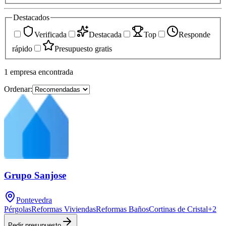
Destacados
Verificada
Destacada
Top
Responde
rápido
Presupuesto gratis
1
empresa
encontrada
Ordenar:
Grupo Sanjose
Pontevedra
Pérgolas
Reformas Viviendas
Reformas Baños
Cortinas de Cristal
+
2
Pedir presupuesto