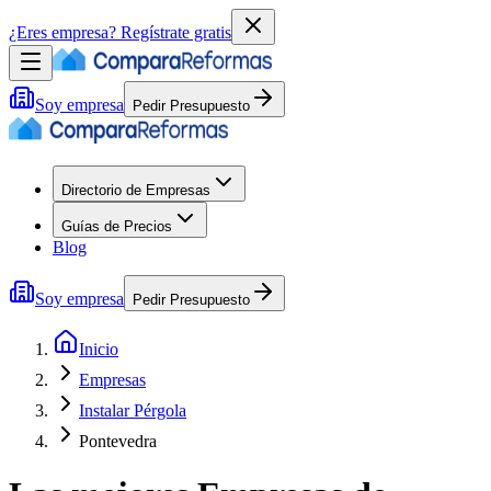
¿Eres empresa?
Regístrate gratis
Soy empresa
Pedir Presupuesto
Directorio de Empresas
Guías de Precios
Blog
Soy empresa
Pedir Presupuesto
Inicio
Empresas
Instalar Pérgola
Pontevedra