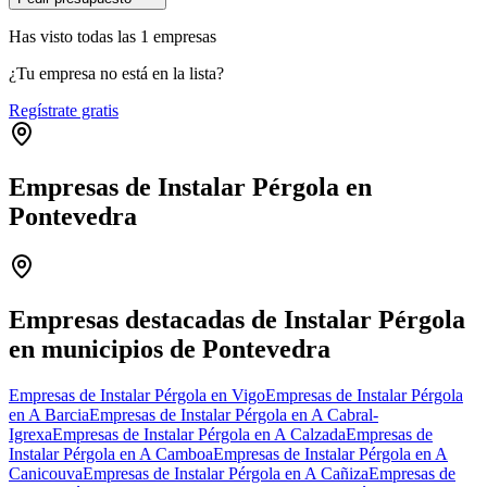
Has visto
todas las
1
empresas
¿Tu empresa no está en la lista?
Regístrate gratis
Empresas de Instalar Pérgola en
Pontevedra
Leaflet
|
©
OpenStreetMap
+
−
Empresas destacadas de Instalar Pérgola
en municipios de Pontevedra
Empresas de Instalar Pérgola en Vigo
Empresas de Instalar Pérgola
en A Barcia
Empresas de Instalar Pérgola en A Cabral-
Igrexa
Empresas de Instalar Pérgola en A Calzada
Empresas de
Instalar Pérgola en A Camboa
Empresas de Instalar Pérgola en A
Canicouva
Empresas de Instalar Pérgola en A Cañiza
Empresas de