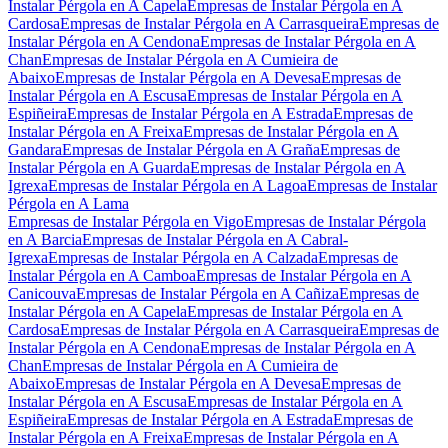
Instalar Pérgola en A Capela
Empresas de Instalar Pérgola en A
Cardosa
Empresas de Instalar Pérgola en A Carrasqueira
Empresas de
Instalar Pérgola en A Cendona
Empresas de Instalar Pérgola en A
Chan
Empresas de Instalar Pérgola en A Cumieira de
Abaixo
Empresas de Instalar Pérgola en A Devesa
Empresas de
Instalar Pérgola en A Escusa
Empresas de Instalar Pérgola en A
Espiñeira
Empresas de Instalar Pérgola en A Estrada
Empresas de
Instalar Pérgola en A Freixa
Empresas de Instalar Pérgola en A
Gandara
Empresas de Instalar Pérgola en A Graña
Empresas de
Instalar Pérgola en A Guarda
Empresas de Instalar Pérgola en A
Igrexa
Empresas de Instalar Pérgola en A Lagoa
Empresas de Instalar
Pérgola en A Lama
Empresas de Instalar Pérgola en Vigo
Empresas de Instalar Pérgola
en A Barcia
Empresas de Instalar Pérgola en A Cabral-
Igrexa
Empresas de Instalar Pérgola en A Calzada
Empresas de
Instalar Pérgola en A Camboa
Empresas de Instalar Pérgola en A
Canicouva
Empresas de Instalar Pérgola en A Cañiza
Empresas de
Instalar Pérgola en A Capela
Empresas de Instalar Pérgola en A
Cardosa
Empresas de Instalar Pérgola en A Carrasqueira
Empresas de
Instalar Pérgola en A Cendona
Empresas de Instalar Pérgola en A
Chan
Empresas de Instalar Pérgola en A Cumieira de
Abaixo
Empresas de Instalar Pérgola en A Devesa
Empresas de
Instalar Pérgola en A Escusa
Empresas de Instalar Pérgola en A
Espiñeira
Empresas de Instalar Pérgola en A Estrada
Empresas de
Instalar Pérgola en A Freixa
Empresas de Instalar Pérgola en A