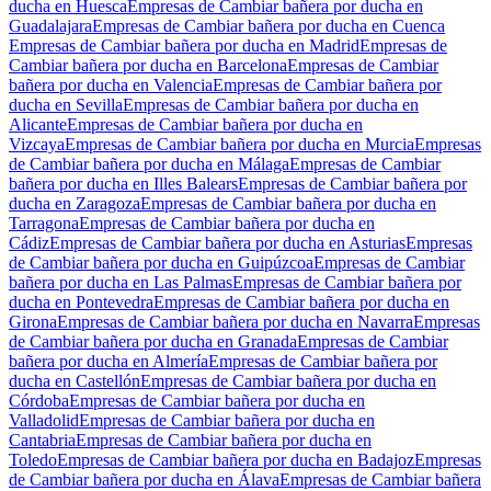
ducha en Huesca
Empresas de Cambiar bañera por ducha en
Guadalajara
Empresas de Cambiar bañera por ducha en Cuenca
Empresas de Cambiar bañera por ducha en Madrid
Empresas de
Cambiar bañera por ducha en Barcelona
Empresas de Cambiar
bañera por ducha en Valencia
Empresas de Cambiar bañera por
ducha en Sevilla
Empresas de Cambiar bañera por ducha en
Alicante
Empresas de Cambiar bañera por ducha en
Vizcaya
Empresas de Cambiar bañera por ducha en Murcia
Empresas
de Cambiar bañera por ducha en Málaga
Empresas de Cambiar
bañera por ducha en Illes Balears
Empresas de Cambiar bañera por
ducha en Zaragoza
Empresas de Cambiar bañera por ducha en
Tarragona
Empresas de Cambiar bañera por ducha en
Cádiz
Empresas de Cambiar bañera por ducha en Asturias
Empresas
de Cambiar bañera por ducha en Guipúzcoa
Empresas de Cambiar
bañera por ducha en Las Palmas
Empresas de Cambiar bañera por
ducha en Pontevedra
Empresas de Cambiar bañera por ducha en
Girona
Empresas de Cambiar bañera por ducha en Navarra
Empresas
de Cambiar bañera por ducha en Granada
Empresas de Cambiar
bañera por ducha en Almería
Empresas de Cambiar bañera por
ducha en Castellón
Empresas de Cambiar bañera por ducha en
Córdoba
Empresas de Cambiar bañera por ducha en
Valladolid
Empresas de Cambiar bañera por ducha en
Cantabria
Empresas de Cambiar bañera por ducha en
Toledo
Empresas de Cambiar bañera por ducha en Badajoz
Empresas
de Cambiar bañera por ducha en Álava
Empresas de Cambiar bañera