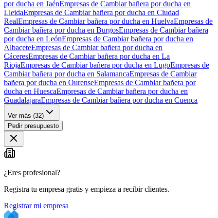
por ducha en Jaén
Empresas de Cambiar bañera por ducha en
Lleida
Empresas de Cambiar bañera por ducha en Ciudad
Real
Empresas de Cambiar bañera por ducha en Huelva
Empresas de
Cambiar bañera por ducha en Burgos
Empresas de Cambiar bañera
por ducha en León
Empresas de Cambiar bañera por ducha en
Albacete
Empresas de Cambiar bañera por ducha en
Cáceres
Empresas de Cambiar bañera por ducha en La
Rioja
Empresas de Cambiar bañera por ducha en Lugo
Empresas de
Cambiar bañera por ducha en Salamanca
Empresas de Cambiar
bañera por ducha en Ourense
Empresas de Cambiar bañera por
ducha en Huesca
Empresas de Cambiar bañera por ducha en
Guadalajara
Empresas de Cambiar bañera por ducha en Cuenca
Ver más (
32
)
Pedir presupuesto
¿Eres profesional?
Registra tu empresa gratis y empieza a recibir clientes.
Registrar mi empresa