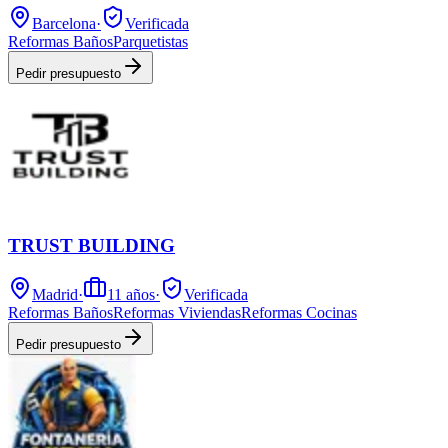
Barcelona
·
Verificada
Reformas Baños
Parquetistas
Pedir presupuesto
TRUST BUILDING
Madrid
·
11
años
·
Verificada
Reformas Baños
Reformas Viviendas
Reformas Cocinas
Pedir presupuesto