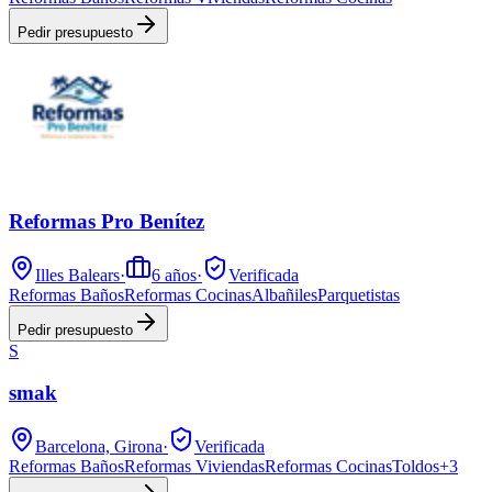
Pedir presupuesto
Reformas Pro Benítez
Illes Balears
·
6
años
·
Verificada
Reformas Baños
Reformas Cocinas
Albañiles
Parquetistas
Pedir presupuesto
S
smak
Barcelona, Girona
·
Verificada
Reformas Baños
Reformas Viviendas
Reformas Cocinas
Toldos
+
3