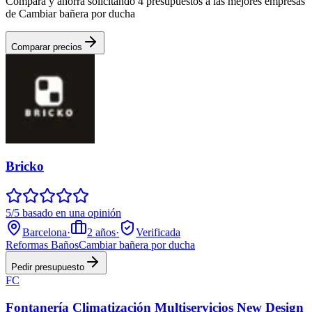
Compara y ahorra solicitando 4 presupuestos a las mejores empresas
de Cambiar bañera por ducha
Comparar precios
Bricko
5/5 basado en una opinión
Barcelona
·
2
años
·
Verificada
Reformas Baños
Cambiar bañera por ducha
Pedir presupuesto
FC
Fontanería Climatización Multiservicios New Design