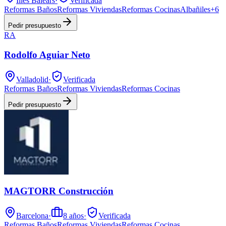
Illes Balears
·
Verificada
Reformas Baños
Reformas Viviendas
Reformas Cocinas
Albañiles
+
6
Pedir presupuesto
RA
Rodolfo Aguiar Neto
Valladolid
·
Verificada
Reformas Baños
Reformas Viviendas
Reformas Cocinas
Pedir presupuesto
MAGTORR Construcción
Barcelona
·
8
años
·
Verificada
Reformas Baños
Reformas Viviendas
Reformas Cocinas