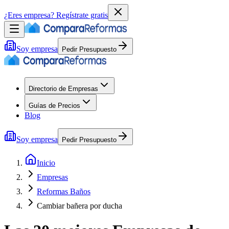
¿Eres empresa?
Regístrate gratis
Soy empresa
Pedir Presupuesto
Directorio de Empresas
Guías de Precios
Blog
Soy empresa
Pedir Presupuesto
Inicio
Empresas
Reformas Baños
Cambiar bañera por ducha