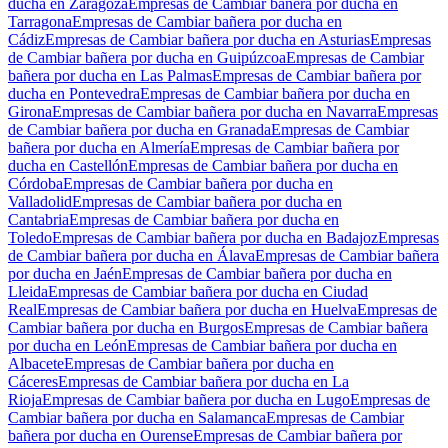
ducha en Zaragoza
Empresas de Cambiar bañera por ducha en
Tarragona
Empresas de Cambiar bañera por ducha en
Cádiz
Empresas de Cambiar bañera por ducha en Asturias
Empresas
de Cambiar bañera por ducha en Guipúzcoa
Empresas de Cambiar
bañera por ducha en Las Palmas
Empresas de Cambiar bañera por
ducha en Pontevedra
Empresas de Cambiar bañera por ducha en
Girona
Empresas de Cambiar bañera por ducha en Navarra
Empresas
de Cambiar bañera por ducha en Granada
Empresas de Cambiar
bañera por ducha en Almería
Empresas de Cambiar bañera por
ducha en Castellón
Empresas de Cambiar bañera por ducha en
Córdoba
Empresas de Cambiar bañera por ducha en
Valladolid
Empresas de Cambiar bañera por ducha en
Cantabria
Empresas de Cambiar bañera por ducha en
Toledo
Empresas de Cambiar bañera por ducha en Badajoz
Empresas
de Cambiar bañera por ducha en Álava
Empresas de Cambiar bañera
por ducha en Jaén
Empresas de Cambiar bañera por ducha en
Lleida
Empresas de Cambiar bañera por ducha en Ciudad
Real
Empresas de Cambiar bañera por ducha en Huelva
Empresas de
Cambiar bañera por ducha en Burgos
Empresas de Cambiar bañera
por ducha en León
Empresas de Cambiar bañera por ducha en
Albacete
Empresas de Cambiar bañera por ducha en
Cáceres
Empresas de Cambiar bañera por ducha en La
Rioja
Empresas de Cambiar bañera por ducha en Lugo
Empresas de
Cambiar bañera por ducha en Salamanca
Empresas de Cambiar
bañera por ducha en Ourense
Empresas de Cambiar bañera por