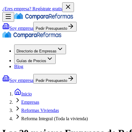
¿Eres empresa?
Regístrate gratis
Soy empresa
Pedir Presupuesto
Directorio de Empresas
Guías de Precios
Blog
Soy empresa
Pedir Presupuesto
Inicio
Empresas
Reformas Viviendas
Reforma Integral (Toda la vivienda)