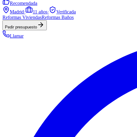
Recomendada
Madrid
·
11
años
·
Verificada
Reformas Viviendas
Reformas Baños
Pedir presupuesto
Llamar