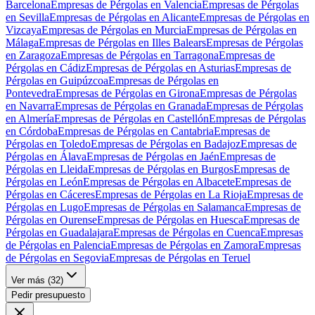
Barcelona
Empresas de Pérgolas en Valencia
Empresas de Pérgolas
en Sevilla
Empresas de Pérgolas en Alicante
Empresas de Pérgolas en
Vizcaya
Empresas de Pérgolas en Murcia
Empresas de Pérgolas en
Málaga
Empresas de Pérgolas en Illes Balears
Empresas de Pérgolas
en Zaragoza
Empresas de Pérgolas en Tarragona
Empresas de
Pérgolas en Cádiz
Empresas de Pérgolas en Asturias
Empresas de
Pérgolas en Guipúzcoa
Empresas de Pérgolas en
Pontevedra
Empresas de Pérgolas en Girona
Empresas de Pérgolas
en Navarra
Empresas de Pérgolas en Granada
Empresas de Pérgolas
en Almería
Empresas de Pérgolas en Castellón
Empresas de Pérgolas
en Córdoba
Empresas de Pérgolas en Cantabria
Empresas de
Pérgolas en Toledo
Empresas de Pérgolas en Badajoz
Empresas de
Pérgolas en Álava
Empresas de Pérgolas en Jaén
Empresas de
Pérgolas en Lleida
Empresas de Pérgolas en Burgos
Empresas de
Pérgolas en León
Empresas de Pérgolas en Albacete
Empresas de
Pérgolas en Cáceres
Empresas de Pérgolas en La Rioja
Empresas de
Pérgolas en Lugo
Empresas de Pérgolas en Salamanca
Empresas de
Pérgolas en Ourense
Empresas de Pérgolas en Huesca
Empresas de
Pérgolas en Guadalajara
Empresas de Pérgolas en Cuenca
Empresas
de Pérgolas en Palencia
Empresas de Pérgolas en Zamora
Empresas
de Pérgolas en Segovia
Empresas de Pérgolas en Teruel
Ver más (
32
)
Pedir presupuesto