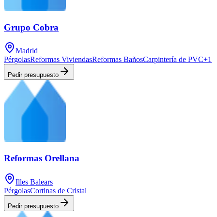
Grupo Cobra
Madrid
Pérgolas
Reformas Viviendas
Reformas Baños
Carpintería de PVC
+
1
Pedir presupuesto
Reformas Orellana
Illes Balears
Pérgolas
Cortinas de Cristal
Pedir presupuesto