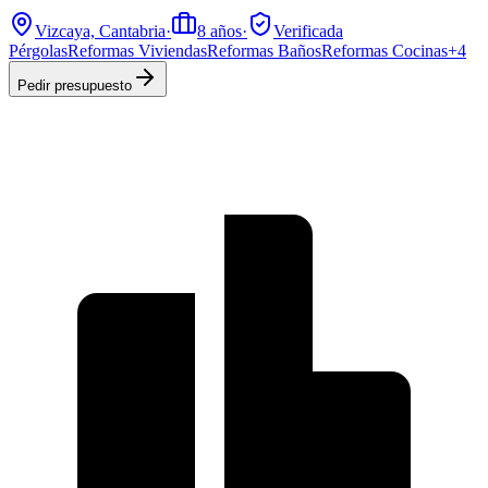
Vizcaya, Cantabria
·
8
años
·
Verificada
Pérgolas
Reformas Viviendas
Reformas Baños
Reformas Cocinas
+
4
Pedir presupuesto