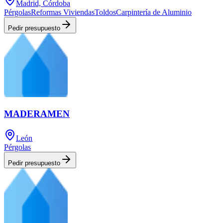
Madrid, Córdoba
Pérgolas
Reformas Viviendas
Toldos
Carpintería de Aluminio
Pedir presupuesto
MADERAMEN
León
Pérgolas
Pedir presupuesto