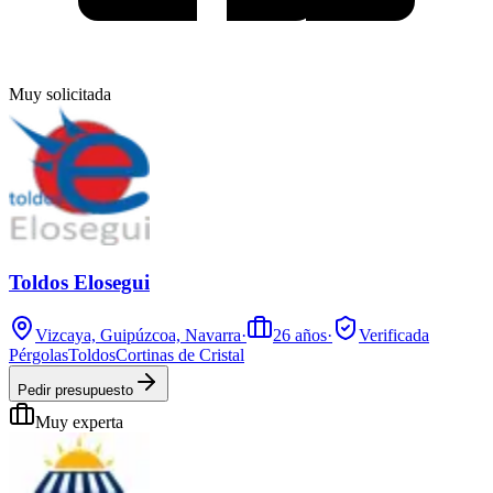
Muy solicitada
Toldos Elosegui
Vizcaya, Guipúzcoa, Navarra
·
26
años
·
Verificada
Pérgolas
Toldos
Cortinas de Cristal
Pedir presupuesto
Muy experta