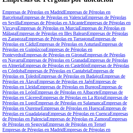
Empresas de Pérgolas en Madrid
Empresas de Pérgolas en
Barcelona
Empresas de Pérgolas en Valencia
Empresas de Pérgolas
en Sevilla
Empresas de Pérgolas en Alicante
Empresas de Pérgolas en
Vizcaya
Empresas de Pérgolas en Murcia
Empresas de Pérgolas en
Málaga
Empresas de Pérgolas en Illes Balears
Empresas de Pérgolas
en Zaragoza
Empresas de Pérgolas en Tarragona
Empresas de
Pérgolas en Cádiz
Empresas de Pérgolas en Asturias
Empresas de
Pérgolas en Guipúzcoa
Empresas de Pérgolas en
Pontevedra
Empresas de Pérgolas en Girona
Empresas de Pérgolas
en Navarra
Empresas de Pérgolas en Granada
Empresas de Pérgolas
en Almería
Empresas de Pérgolas en Castellón
Empresas de Pérgolas
en Córdoba
Empresas de Pérgolas en Cantabria
Empresas de
Pérgolas en Toledo
Empresas de Pérgolas en Badajoz
Empresas de
Pérgolas en Álava
Empresas de Pérgolas en Jaén
Empresas de
Pérgolas en Lleida
Empresas de Pérgolas en Burgos
Empresas de
Pérgolas en León
Empresas de Pérgolas en Albacete
Empresas de
Pérgolas en Cáceres
Empresas de Pérgolas en La Rioja
Empresas de
Pérgolas en Lugo
Empresas de Pérgolas en Salamanca
Empresas de
Pérgolas en Ourense
Empresas de Pérgolas en Huesca
Empresas de
Pérgolas en Guadalajara
Empresas de Pérgolas en Cuenca
Empresas
de Pérgolas en Palencia
Empresas de Pérgolas en Zamora
Empresas
de Pérgolas en Segovia
Empresas de Pérgolas en Teruel
Empresas de Pérgolas en Madrid
Empresas de Pérgolas en