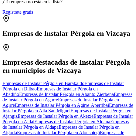
¿Tu empresa no está en la lista?
Regístrate gratis
Empresas de Instalar Pérgola en Vizcaya
Leaflet
|
©
OpenStreetMap
+
−
Empresas destacadas de Instalar Pérgola
en municipios de Vizcaya
Empresas de Instalar Pérgola en Barakaldo
Empresas de Instalar
Pérgola en Bilbao
Empresas de Instalar Pérgola en
Abadiño
Empresas de Instalar Pérgola en Abanto-Zierbena
Empresas
de Instalar Pérgola en Agarre
Empresas de Instalar Pérgola en
Agirre
Empresas de Instalar Pérgola en Agirre-Aperribai
Empresas de
Instalar Pérgola en Aita San Miguel
Empresas de Instalar Pérgola en
Ajangiz
Empresas de Instalar Pérgola en Aketxe
Empresas de Instalar
Pérgola en Aldai
Empresas de Instalar Pérgola en Aldana
Empresas
de Instalar Pérgola en Aldapa
Empresas de Instalar Pérgola en
Algorta
Empresas de Instalar Pérgola en Alonsotegi
Empresas de