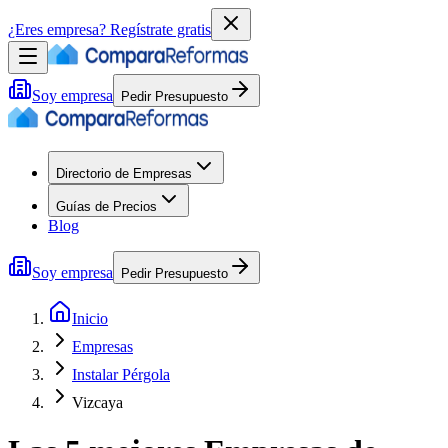
¿Eres empresa?
Regístrate gratis
Soy empresa
Pedir Presupuesto
Directorio de Empresas
Guías de Precios
Blog
Soy empresa
Pedir Presupuesto
Inicio
Empresas
Instalar Pérgola
Vizcaya