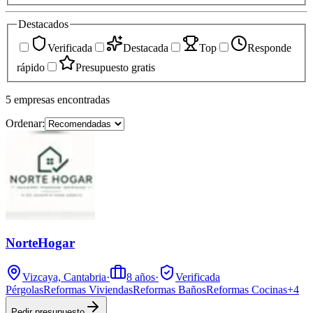
Destacados
Verificada
Destacada
Top
Responde
rápido
Presupuesto gratis
5
empresas
encontradas
Ordenar:
NorteHogar
Vizcaya, Cantabria
·
8
años
·
Verificada
Pérgolas
Reformas Viviendas
Reformas Baños
Reformas Cocinas
+
4
Pedir presupuesto