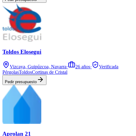
Toldos Elosegui
Vizcaya, Guipúzcoa, Navarra
·
26
años
·
Verificada
Pérgolas
Toldos
Cortinas de Cristal
Pedir presupuesto
Aprolan 21