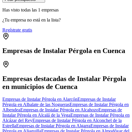
Has visto
todas las
1
empresas
¿Tu empresa no está en la lista?
Regístrate gratis
Empresas de Instalar Pérgola en Cuenca
Leaflet
|
©
OpenStreetMap
+
−
Empresas destacadas de Instalar Pérgola
en municipios de Cuenca
Empresas de Instalar Pérgola en Alarcón
Empresas de Instalar
Pérgola en Albalate de las Nogueras
Empresas de Instalar Pérgola en
Albendea
Empresas de Instalar Pérgola en Alcahozo
Empresas de
Instalar Pérgola en Alcalá de la Vega
Empresas de Instalar Pérgola en
Alcázar del Rey
Empresas de Instalar Pérgola en Alconchel de la
Estrella
Empresas de Instalar Pérgola en Algarra
Empresas de Instalar
Pérgola en Aliaguilla
Empresas de Instalar Pérgola en Almodóvar del