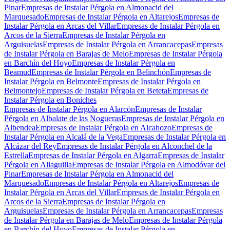
Pinar
Empresas de Instalar Pérgola en Almonacid del
Marquesado
Empresas de Instalar Pérgola en Altarejos
Empresas de
Instalar Pérgola en Arcas del Villar
Empresas de Instalar Pérgola en
Arcos de la Sierra
Empresas de Instalar Pérgola en
Arguisuelas
Empresas de Instalar Pérgola en Arrancacepas
Empresas
de Instalar Pérgola en Barajas de Melo
Empresas de Instalar Pérgola
en Barchín del Hoyo
Empresas de Instalar Pérgola en
Beamud
Empresas de Instalar Pérgola en Belinchón
Empresas de
Instalar Pérgola en Belmonte
Empresas de Instalar Pérgola en
Belmontejo
Empresas de Instalar Pérgola en Beteta
Empresas de
Instalar Pérgola en Boniches
Empresas de Instalar Pérgola en Alarcón
Empresas de Instalar
Pérgola en Albalate de las Nogueras
Empresas de Instalar Pérgola en
Albendea
Empresas de Instalar Pérgola en Alcahozo
Empresas de
Instalar Pérgola en Alcalá de la Vega
Empresas de Instalar Pérgola en
Alcázar del Rey
Empresas de Instalar Pérgola en Alconchel de la
Estrella
Empresas de Instalar Pérgola en Algarra
Empresas de Instalar
Pérgola en Aliaguilla
Empresas de Instalar Pérgola en Almodóvar del
Pinar
Empresas de Instalar Pérgola en Almonacid del
Marquesado
Empresas de Instalar Pérgola en Altarejos
Empresas de
Instalar Pérgola en Arcas del Villar
Empresas de Instalar Pérgola en
Arcos de la Sierra
Empresas de Instalar Pérgola en
Arguisuelas
Empresas de Instalar Pérgola en Arrancacepas
Empresas
de Instalar Pérgola en Barajas de Melo
Empresas de Instalar Pérgola
en Barchín del Hoyo
Empresas de Instalar Pérgola en