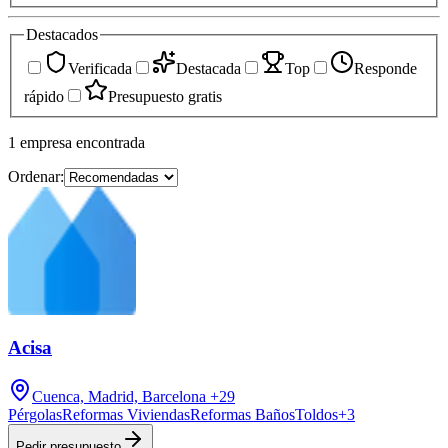
Destacados
Verificada
Destacada
Top
Responde
rápido
Presupuesto gratis
1
empresa
encontrada
Ordenar:
Acisa
Cuenca, Madrid, Barcelona
+29
Pérgolas
Reformas Viviendas
Reformas Baños
Toldos
+
3
Pedir presupuesto