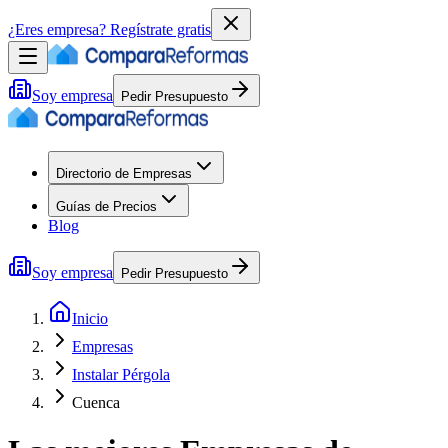
¿Eres empresa?
Regístrate gratis
Soy empresa
Pedir Presupuesto
Directorio de Empresas
Guías de Precios
Blog
Soy empresa
Pedir Presupuesto
Inicio
Empresas
Instalar Pérgola
Cuenca