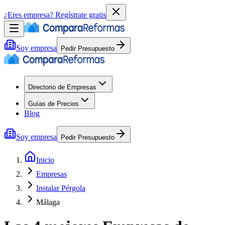
¿Eres empresa?
Regístrate gratis
Soy empresa
Pedir Presupuesto
Directorio de Empresas
Guías de Precios
Blog
Soy empresa
Pedir Presupuesto
Inicio
Empresas
Instalar Pérgola
Málaga