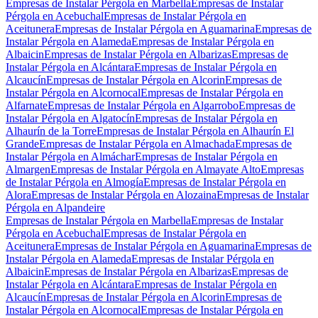
Empresas de Instalar Pérgola en Marbella
Empresas de Instalar
Pérgola en Acebuchal
Empresas de Instalar Pérgola en
Aceitunera
Empresas de Instalar Pérgola en Aguamarina
Empresas de
Instalar Pérgola en Alameda
Empresas de Instalar Pérgola en
Albaicin
Empresas de Instalar Pérgola en Albarizas
Empresas de
Instalar Pérgola en Alcántara
Empresas de Instalar Pérgola en
Alcaucín
Empresas de Instalar Pérgola en Alcorin
Empresas de
Instalar Pérgola en Alcornocal
Empresas de Instalar Pérgola en
Alfarnate
Empresas de Instalar Pérgola en Algarrobo
Empresas de
Instalar Pérgola en Algatocín
Empresas de Instalar Pérgola en
Alhaurín de la Torre
Empresas de Instalar Pérgola en Alhaurín El
Grande
Empresas de Instalar Pérgola en Almachada
Empresas de
Instalar Pérgola en Almáchar
Empresas de Instalar Pérgola en
Almargen
Empresas de Instalar Pérgola en Almayate Alto
Empresas
de Instalar Pérgola en Almogía
Empresas de Instalar Pérgola en
Alora
Empresas de Instalar Pérgola en Alozaina
Empresas de Instalar
Pérgola en Alpandeire
Empresas de Instalar Pérgola en Marbella
Empresas de Instalar
Pérgola en Acebuchal
Empresas de Instalar Pérgola en
Aceitunera
Empresas de Instalar Pérgola en Aguamarina
Empresas de
Instalar Pérgola en Alameda
Empresas de Instalar Pérgola en
Albaicin
Empresas de Instalar Pérgola en Albarizas
Empresas de
Instalar Pérgola en Alcántara
Empresas de Instalar Pérgola en
Alcaucín
Empresas de Instalar Pérgola en Alcorin
Empresas de
Instalar Pérgola en Alcornocal
Empresas de Instalar Pérgola en