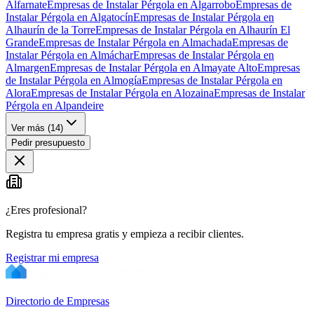
Alfarnate
Empresas de Instalar Pérgola en Algarrobo
Empresas de
Instalar Pérgola en Algatocín
Empresas de Instalar Pérgola en
Alhaurín de la Torre
Empresas de Instalar Pérgola en Alhaurín El
Grande
Empresas de Instalar Pérgola en Almachada
Empresas de
Instalar Pérgola en Almáchar
Empresas de Instalar Pérgola en
Almargen
Empresas de Instalar Pérgola en Almayate Alto
Empresas
de Instalar Pérgola en Almogía
Empresas de Instalar Pérgola en
Alora
Empresas de Instalar Pérgola en Alozaina
Empresas de Instalar
Pérgola en Alpandeire
Ver más (
14
)
Pedir presupuesto
¿Eres profesional?
Registra tu empresa gratis y empieza a recibir clientes.
Registrar mi empresa
Directorio de Empresas