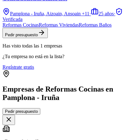
Pamplona - Iruña, Aizoain, Ansoain
+11
·
25
años
·
Verificada
Reformas Cocinas
Reformas Viviendas
Reformas Baños
Pedir presupuesto
Has visto
todas las
1
empresas
¿Tu empresa no está en la lista?
Regístrate gratis
Empresas de Reformas Cocinas en
Pamplona - Iruña
Leaflet
|
©
OpenStreetMap
Pedir presupuesto
+
−