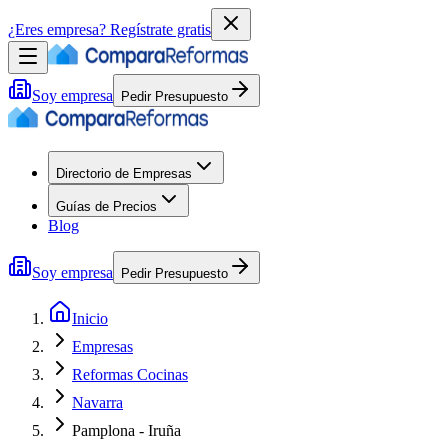
¿Eres empresa?
Regístrate gratis
Soy empresa
Pedir Presupuesto
Directorio de Empresas
Guías de Precios
Blog
Soy empresa
Pedir Presupuesto
Inicio
Empresas
Reformas Cocinas
Navarra
Pamplona - Iruña