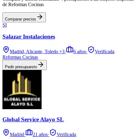
de Reformas Cocinas
Comparar precios
SI
Salazar Instalaciones
Madrid, Alicante, Toledo
+3
·
6
años
·
Verificada
Reformas Cocinas
Pedir presupuesto
Global Service Alayo SL
Madrid
·
21
años
·
Verificada