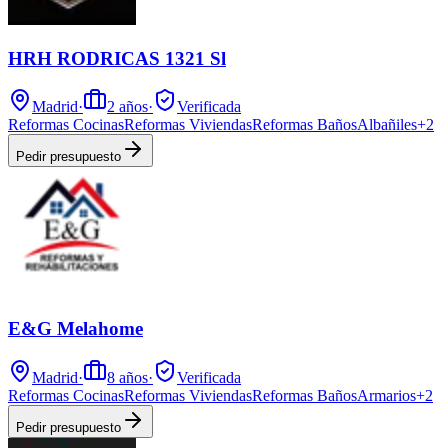
HRH RODRICAS 1321 Sl
Madrid
·
2
años
·
Verificada
Reformas Cocinas
Reformas Viviendas
Reformas Baños
Albañiles
+
2
Pedir presupuesto
E&G Melahome
Madrid
·
8
años
·
Verificada
Reformas Cocinas
Reformas Viviendas
Reformas Baños
Armarios
+
2
Pedir presupuesto