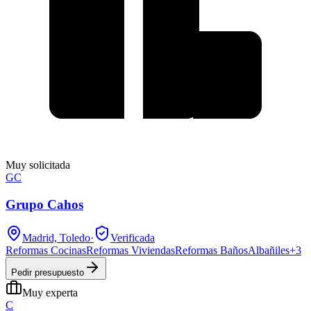
Muy solicitada
GC
Grupo Cahos
Madrid, Toledo
·
Verificada
Reformas Cocinas
Reformas Viviendas
Reformas Baños
Albañiles
+
3
Pedir presupuesto
Muy experta
C