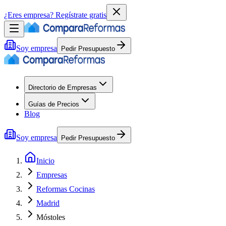
¿Eres empresa?
Regístrate gratis
Soy empresa
Pedir Presupuesto
Directorio de Empresas
Guías de Precios
Blog
Soy empresa
Pedir Presupuesto
Inicio
Empresas
Reformas Cocinas
Madrid
Móstoles