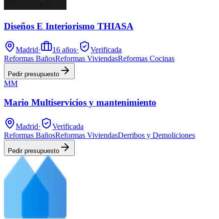
Diseños E Interiorismo THIASA
Madrid
·
16
años
·
Verificada
Reformas Baños
Reformas Viviendas
Reformas Cocinas
Pedir presupuesto
MM
Mario Multiservicios y mantenimiento
Madrid
·
Verificada
Reformas Baños
Reformas Viviendas
Derribos y Demoliciones
Pedir presupuesto