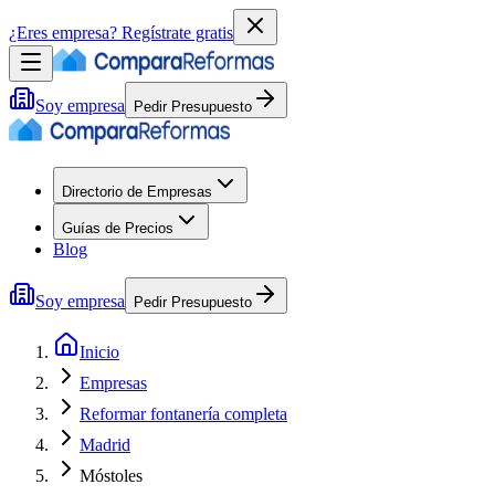
¿Eres empresa?
Regístrate gratis
Soy empresa
Pedir Presupuesto
Directorio de Empresas
Guías de Precios
Blog
Soy empresa
Pedir Presupuesto
Inicio
Empresas
Reformar fontanería completa
Madrid
Móstoles