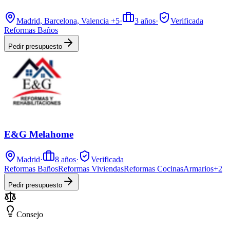
Madrid, Barcelona, Valencia
+5
·
3
años
·
Verificada
Reformas Baños
Pedir presupuesto
E&G Melahome
Madrid
·
8
años
·
Verificada
Reformas Baños
Reformas Viviendas
Reformas Cocinas
Armarios
+
2
Pedir presupuesto
Consejo