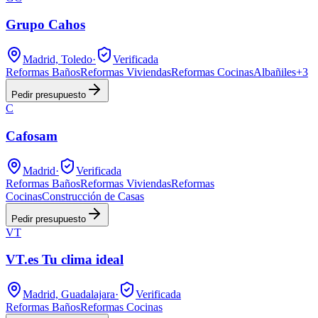
Grupo Cahos
Madrid, Toledo
·
Verificada
Reformas Baños
Reformas Viviendas
Reformas Cocinas
Albañiles
+
3
Pedir presupuesto
C
Cafosam
Madrid
·
Verificada
Reformas Baños
Reformas Viviendas
Reformas
Cocinas
Construcción de Casas
Pedir presupuesto
VT
VT.es Tu clima ideal
Madrid, Guadalajara
·
Verificada
Reformas Baños
Reformas Cocinas