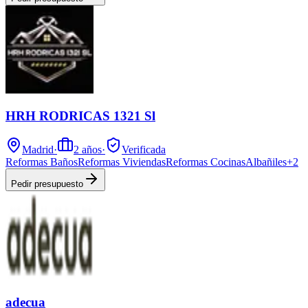
HRH RODRICAS 1321 Sl
Madrid
·
2
años
·
Verificada
Reformas Baños
Reformas Viviendas
Reformas Cocinas
Albañiles
+
2
Pedir presupuesto
adecua