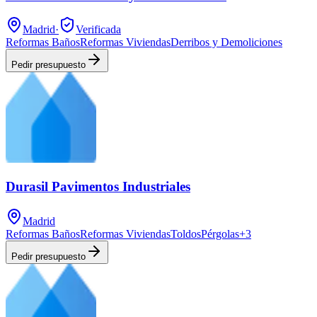
Madrid
·
Verificada
Reformas Baños
Reformas Viviendas
Derribos y Demoliciones
Pedir presupuesto
Durasil Pavimentos Industriales
Madrid
Reformas Baños
Reformas Viviendas
Toldos
Pérgolas
+
3
Pedir presupuesto