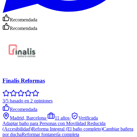
Recomendada
Recomendada
Finalis Reformas
3/5 basado en 2 opiniones
Recomendada
Madrid, Barcelona
·
11
años
·
Verificada
Adaptar baño para Personas con Movilidad Reducida
(Accesibilidad)
Reforma Integral (El baño completo)
Cambiar bañera
por ducha
Reformar fontanería completa