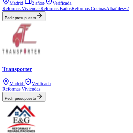
Madrid
·
2
años
·
Verificada
Reformas Viviendas
Reformas Baños
Reformas Cocinas
Albañiles
+
2
Pedir presupuesto
Transporter
Madrid
·
Verificada
Reformas Viviendas
Pedir presupuesto