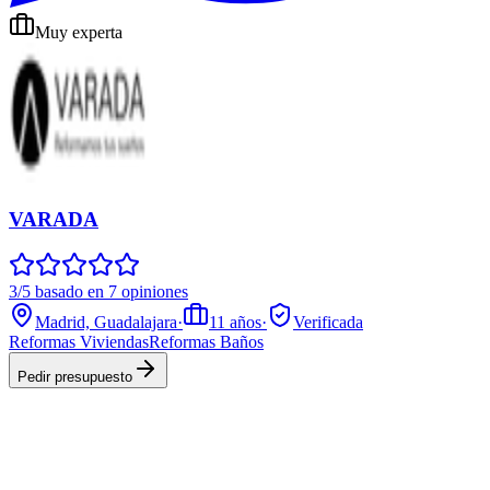
Muy experta
VARADA
3/5 basado en 7 opiniones
Madrid, Guadalajara
·
11
años
·
Verificada
Reformas Viviendas
Reformas Baños
Pedir presupuesto