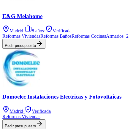
E&G Melahome
Madrid
·
8
años
·
Verificada
Reformas Viviendas
Reformas Baños
Reformas Cocinas
Armarios
+
2
Pedir presupuesto
Domoelec Instalaciones Electricas y Fotovoltaicas
Madrid
·
Verificada
Reformas Viviendas
Pedir presupuesto