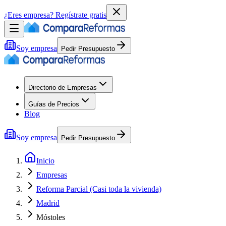
¿Eres empresa?
Regístrate gratis
Soy empresa
Pedir Presupuesto
Directorio de Empresas
Guías de Precios
Blog
Soy empresa
Pedir Presupuesto
Inicio
Empresas
Reforma Parcial (Casi toda la vivienda)
Madrid
Móstoles