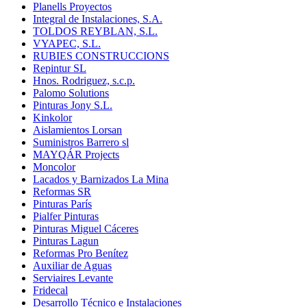
Planells Proyectos
Integral de Instalaciones, S.A.
TOLDOS REYBLAN, S.L.
VYAPEC, S.L.
RUBIES CONSTRUCCIONS
Repintur SL
Hnos. Rodriguez, s.c.p.
Palomo Solutions
Pinturas Jony S.L.
Kinkolor
Aislamientos Lorsan
Suministros Barrero sl
MAYQÁR Projects
Moncolor
Lacados y Barnizados La Mina
Reformas SR
Pinturas París
Pialfer Pinturas
Pinturas Miguel Cáceres
Pinturas Lagun
Reformas Pro Benítez
Auxiliar de Aguas
Serviaires Levante
Fridecal
Desarrollo Técnico e Instalaciones