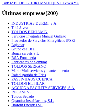
Todas
A
B
C
D
E
F
G
H
I
J
K
L
M
N
O
P
Q
R
S
T
U
V
W
X
Y
Z
Últimas empresas
(
200
)
INDUSTRIAS DURMI, S.A.
Tol2 Javea
TOLDOS BENJAMÍN
Servicios Integrales Manuel Gallego
Proveedor de Servicios Energéticos (PSE)
Lujomar
Grupo cea 18 sl
Bouaa serveis S.L
RSA Fontanería
Fabricantes de Sombras
TOLDOS SERRANO
Mario Multiservicios y mantenimiento
Rafael garrido de Frias
PASSIVHAUS CUENCA
TOLDOS EL PILAR
ACCIONA FACILITY SERVICES, S.A.
RECASENS
Toldos Segado
Quàntica Instal·lacions, S.L.
Biofont Energias SL