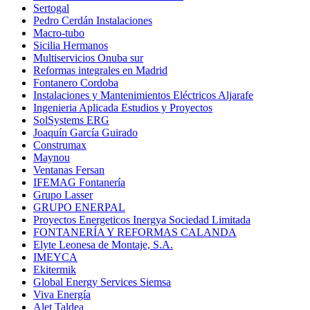
Sertogal
Pedro Cerdán Instalaciones
Macro-tubo
Sicilia Hermanos
Multiservicios Onuba sur
Reformas integrales en Madrid
Fontanero Cordoba
Instalaciones y Mantenimientos Eléctricos Aljarafe
Ingenieria Aplicada Estudios y Proyectos
SolSystems ERG
Joaquín García Guirado
Construmax
Maynou
Ventanas Fersan
IFEMAG Fontanería
Grupo Lasser
GRUPO ENERPAL
Proyectos Energeticos Inergya Sociedad Limitada
FONTANERÍA Y REFORMAS CALANDA
Elyte Leonesa de Montaje, S.A.
IMEYCA
Ekitermik
Global Energy Services Siemsa
Viva Energía
Alet Taldea