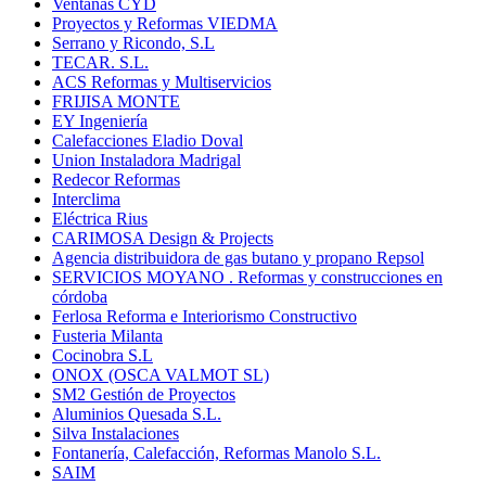
Ventanas CYD
Proyectos y Reformas VIEDMA
Serrano y Ricondo, S.L
TECAR. S.L.
ACS Reformas y Multiservicios
FRIJISA MONTE
EY Ingeniería
Calefacciones Eladio Doval
Union Instaladora Madrigal
Redecor Reformas
Interclima
Eléctrica Rius
CARIMOSA Design & Projects
Agencia distribuidora de gas butano y propano Repsol
SERVICIOS MOYANO . Reformas y construcciones en
córdoba
Ferlosa Reforma e Interiorismo Constructivo
Fusteria Milanta
Cocinobra S.L
ONOX (OSCA VALMOT SL)
SM2 Gestión de Proyectos
Aluminios Quesada S.L.
Silva Instalaciones
Fontanería, Calefacción, Reformas Manolo S.L.
SAIM