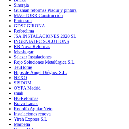
Sinergia
Guzman reformas Pladur y pintura
MAGTORR Construcción
Protecsun
GDS7 GIRONA
Reforclima
JSA INSTALACIONES 2020 SL
INGENIATEC SOLUTIONS
RB Nova Reformas
Msc-hogar
Salazar Instalaciones
Rojo Soluciones Metalúrgica S.L.
TeuHome
Hijos de Ángel Diéguez S.L.
NEXO
SISDOM
OYPA Madrid
smak
HGReformas
Bravo Lanak
Rodolfo Aguiar Neto
Instalaciones renova
Yireh Express S.L
Marbetia