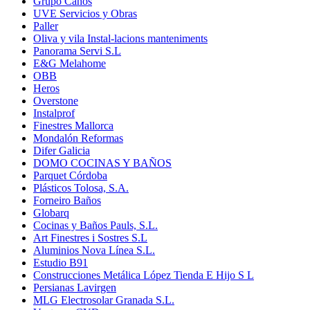
Grupo Cahos
UVE Servicios y Obras
Paller
Oliva y vila Instal-lacions manteniments
Panorama Servi S.L
E&G Melahome
OBB
Heros
Overstone
Instalprof
Finestres Mallorca
Mondalón Reformas
Difer Galicia
DOMO COCINAS Y BAÑOS
Parquet Córdoba
Plásticos Tolosa, S.A.
Forneiro Baños
Globarq
Cocinas y Baños Pauls, S.L.
Art Finestres i Sostres S.L
Aluminios Nova Línea S.L.
Estudio B91
Construcciones Metálica López Tienda E Hijo S L
Persianas Lavirgen
MLG Electrosolar Granada S.L.