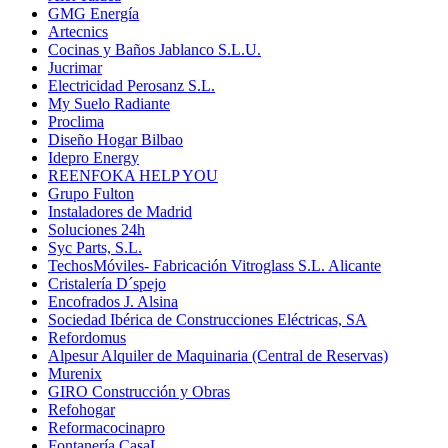
GMG Energía
Artecnics
Cocinas y Baños Jablanco S.L.U.
Jucrimar
Electricidad Perosanz S.L.
My Suelo Radiante
Proclima
Diseño Hogar Bilbao
Idepro Energy
REENFOKA HELP YOU
Grupo Fulton
Instaladores de Madrid
Soluciones 24h
Syc Parts, S.L.
TechosMóviles- Fabricación Vitroglass S.L. Alicante
Cristalería D´spejo
Encofrados J. Alsina
Sociedad Ibérica de Construcciones Eléctricas, SA
Refordomus
Alpesur Alquiler de Maquinaria (Central de Reservas)
Murenix
GIRO Construcción y Obras
Refohogar
Reformacocinapro
Fontanería CasaL