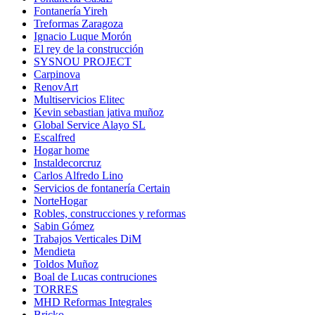
Fontanería Yireh
Treformas Zaragoza
Ignacio Luque Morón
El rey de la construcción
SYSNOU PROJECT
Carpinova
RenovArt
Multiservicios Elitec
Kevin sebastian jativa muñoz
Global Service Alayo SL
Escalfred
Hogar home
Instaldecorcruz
Carlos Alfredo Lino
Servicios de fontanería Certain
NorteHogar
Robles, construcciones y reformas
Sabin Gómez
Trabajos Verticales DiM
Mendieta
Toldos Muñoz
Boal de Lucas contruciones
TORRES
MHD Reformas Integrales
Bricko