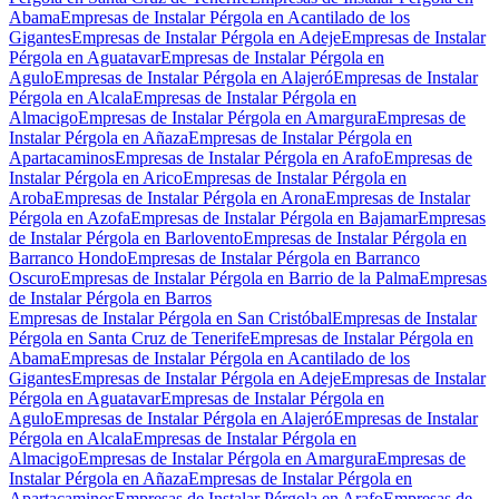
Abama
Empresas de Instalar Pérgola en Acantilado de los
Gigantes
Empresas de Instalar Pérgola en Adeje
Empresas de Instalar
Pérgola en Aguatavar
Empresas de Instalar Pérgola en
Agulo
Empresas de Instalar Pérgola en Alajeró
Empresas de Instalar
Pérgola en Alcala
Empresas de Instalar Pérgola en
Almacigo
Empresas de Instalar Pérgola en Amargura
Empresas de
Instalar Pérgola en Añaza
Empresas de Instalar Pérgola en
Apartacaminos
Empresas de Instalar Pérgola en Arafo
Empresas de
Instalar Pérgola en Arico
Empresas de Instalar Pérgola en
Aroba
Empresas de Instalar Pérgola en Arona
Empresas de Instalar
Pérgola en Azofa
Empresas de Instalar Pérgola en Bajamar
Empresas
de Instalar Pérgola en Barlovento
Empresas de Instalar Pérgola en
Barranco Hondo
Empresas de Instalar Pérgola en Barranco
Oscuro
Empresas de Instalar Pérgola en Barrio de la Palma
Empresas
de Instalar Pérgola en Barros
Empresas de Instalar Pérgola en San Cristóbal
Empresas de Instalar
Pérgola en Santa Cruz de Tenerife
Empresas de Instalar Pérgola en
Abama
Empresas de Instalar Pérgola en Acantilado de los
Gigantes
Empresas de Instalar Pérgola en Adeje
Empresas de Instalar
Pérgola en Aguatavar
Empresas de Instalar Pérgola en
Agulo
Empresas de Instalar Pérgola en Alajeró
Empresas de Instalar
Pérgola en Alcala
Empresas de Instalar Pérgola en
Almacigo
Empresas de Instalar Pérgola en Amargura
Empresas de
Instalar Pérgola en Añaza
Empresas de Instalar Pérgola en
Apartacaminos
Empresas de Instalar Pérgola en Arafo
Empresas de