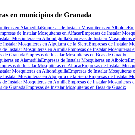
ras en municipios de Granada
uiteras en Alamedilla
Empresas de Instalar Mosquiteras en Albolote
Emp
mpresas de Instalar Mosquiteras en Alfacar
Empresas de Instalar Mosqui
stalar Mosquiteras en Alhondiguilla
Empresas de Instalar Mosquiteras 
 Instalar Mosquiteras en Alpujarra de la Sierra
Empresas de Instalar Mo
 de Instalar Mosquiteras en Armilla
Empresas de Instalar Mosquiteras e
as de Granada
Empresas de Instalar Mosquiteras en Beas de Guadix
uiteras en Alamedilla
Empresas de Instalar Mosquiteras en Albolote
Emp
mpresas de Instalar Mosquiteras en Alfacar
Empresas de Instalar Mosqui
stalar Mosquiteras en Alhondiguilla
Empresas de Instalar Mosquiteras 
 Instalar Mosquiteras en Alpujarra de la Sierra
Empresas de Instalar Mo
 de Instalar Mosquiteras en Armilla
Empresas de Instalar Mosquiteras e
as de Granada
Empresas de Instalar Mosquiteras en Beas de Guadix