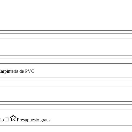
arpintería de PVC
do
Presupuesto gratis