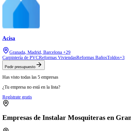
Acisa
Granada, Madrid, Barcelona
+29
Carpintería de PVC
Reformas Viviendas
Reformas Baños
Toldos
+
3
Pedir presupuesto
Has visto
todas las
5
empresas
¿Tu empresa no está en la lista?
Regístrate gratis
Empresas de Instalar Mosquiteras en Gra