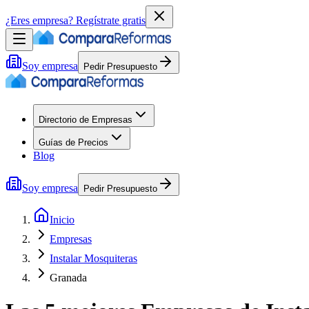
¿Eres empresa?
Regístrate gratis
Soy empresa
Pedir Presupuesto
Directorio de Empresas
Guías de Precios
Blog
Soy empresa
Pedir Presupuesto
Inicio
Empresas
Instalar Mosquiteras
Granada