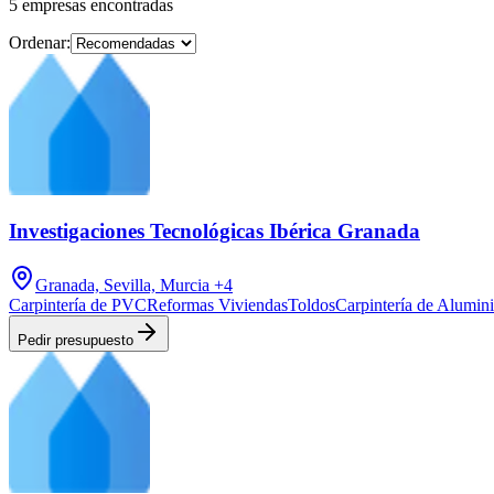
5
empresas
encontradas
Ordenar:
Investigaciones Tecnológicas Ibérica Granada
Granada, Sevilla, Murcia
+4
Carpintería de PVC
Reformas Viviendas
Toldos
Carpintería de Alumin
Pedir presupuesto