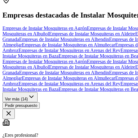
+
−
Empresas destacadas de Instalar Mosquite
Empresas de Instalar Mosquiteras en Agrón
Empresas de Instalar Mosq
Mosquiteras en Albuñol
Empresas de Instalar Mosquiteras en Aldeire
E
Granada
Empresas de Instalar Mosquiteras en Alhendin
Empresas de In
Almegíjar
Empresas de Instalar Mosquiteras en Almuñecar
Empresas de
Ambroz
Empresas de Instalar Mosquiteras en Arenas del Rey
Empresas
Instalar Mosquiteras en Baza
Empresas de Instalar Mosquiteras en Be
Empresas de Instalar Mosquiteras en Agrón
Empresas de Instalar Mosq
Mosquiteras en Albuñol
Empresas de Instalar Mosquiteras en Aldeire
E
Granada
Empresas de Instalar Mosquiteras en Alhendin
Empresas de In
Almegíjar
Empresas de Instalar Mosquiteras en Almuñecar
Empresas de
Ambroz
Empresas de Instalar Mosquiteras en Arenas del Rey
Empresas
Instalar Mosquiteras en Baza
Empresas de Instalar Mosquiteras en Be
Ver más (
14
)
Pedir presupuesto
¿Eres profesional?