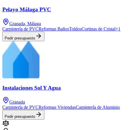
Pelayo Málaga PVC
Granada, Málaga
Carpintería de PVC
Reformas Baños
Toldos
Cortinas de Cristal
+
1
Pedir presupuesto
Instalaciones Sol Y Agua
Granada
Carpintería de PVC
Reformas Viviendas
Carpintería de Aluminio
Pedir presupuesto