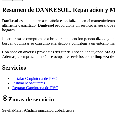
Resumen de DANKESOL. Reparación y Man
Dankesol
es una empresa española especializada en el mantenimiento
altamente capacitado,
Dankesol
proporciona un servicio integral que 
hogares.
La empresa se compromete a brindar una atención personalizada y un ser
buscan optimizar su consumo energético y contribuir a un entorno má
Con sede en diversas provincias del sur de España, incluyendo
Mála
Además, la empresa también se ocupa de servicios como
limpieza de
Servicios
Instalar Carpintería de PVC
Instalar Mosquiteras
Reparar Carpintería de PVC
Zonas de servicio
Sevilla
Málaga
Cádiz
Granada
Córdoba
Huelva