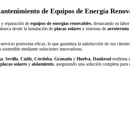
tenimiento de Equipos de Energía Renova
 y reparación de
equipos de energías renovables
, destacando su labor
abarca desde la instalación de
placas solares
y sistemas de
aerotermia
vicio postventa eficaz, lo que garantiza la satisfacción de sus clientes
s sostenible mediante soluciones innovadoras.
ga
,
Sevilla
,
Cádiz
,
Córdoba
,
Granada
y
Huelva
,
Dankesol
reafirma s
 placas solares
y
aislamiento
, asegurando una solución completa para c