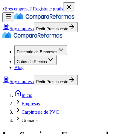
¿Eres empresa?
Regístrate gratis
Soy empresa
Pedir Presupuesto
Directorio de Empresas
Guías de Precios
Blog
Soy empresa
Pedir Presupuesto
Inicio
Empresas
Carpintería de PVC
Granada