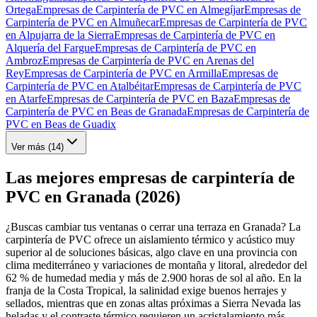
Ortega
Empresas de Carpintería de PVC en Almegíjar
Empresas de
Carpintería de PVC en Almuñecar
Empresas de Carpintería de PVC
en Alpujarra de la Sierra
Empresas de Carpintería de PVC en
Alquería del Fargue
Empresas de Carpintería de PVC en
Ambroz
Empresas de Carpintería de PVC en Arenas del
Rey
Empresas de Carpintería de PVC en Armilla
Empresas de
Carpintería de PVC en Atalbéitar
Empresas de Carpintería de PVC
en Atarfe
Empresas de Carpintería de PVC en Baza
Empresas de
Carpintería de PVC en Beas de Granada
Empresas de Carpintería de
PVC en Beas de Guadix
Ver más (
14
)
Las mejores empresas de carpintería de
PVC en Granada (2026)
¿Buscas cambiar tus ventanas o cerrar una terraza en Granada? La
carpintería de PVC ofrece un aislamiento térmico y acústico muy
superior al de soluciones básicas, algo clave en una provincia con
clima mediterráneo y variaciones de montaña y litoral, alrededor del
62 % de humedad media y más de 2.900 horas de sol al año. En la
franja de la Costa Tropical, la salinidad exige buenos herrajes y
sellados, mientras que en zonas altas próximas a Sierra Nevada las
heladas y el contraste térmico requieren un acristalamiento más