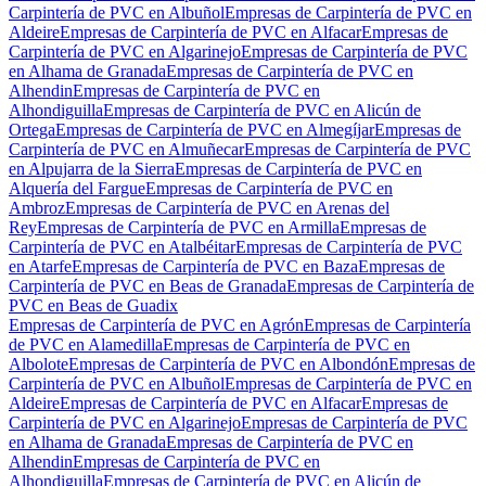
Carpintería de PVC en Albuñol
Empresas de Carpintería de PVC en
Aldeire
Empresas de Carpintería de PVC en Alfacar
Empresas de
Carpintería de PVC en Algarinejo
Empresas de Carpintería de PVC
en Alhama de Granada
Empresas de Carpintería de PVC en
Alhendin
Empresas de Carpintería de PVC en
Alhondiguilla
Empresas de Carpintería de PVC en Alicún de
Ortega
Empresas de Carpintería de PVC en Almegíjar
Empresas de
Carpintería de PVC en Almuñecar
Empresas de Carpintería de PVC
en Alpujarra de la Sierra
Empresas de Carpintería de PVC en
Alquería del Fargue
Empresas de Carpintería de PVC en
Ambroz
Empresas de Carpintería de PVC en Arenas del
Rey
Empresas de Carpintería de PVC en Armilla
Empresas de
Carpintería de PVC en Atalbéitar
Empresas de Carpintería de PVC
en Atarfe
Empresas de Carpintería de PVC en Baza
Empresas de
Carpintería de PVC en Beas de Granada
Empresas de Carpintería de
PVC en Beas de Guadix
Empresas de Carpintería de PVC en Agrón
Empresas de Carpintería
de PVC en Alamedilla
Empresas de Carpintería de PVC en
Albolote
Empresas de Carpintería de PVC en Albondón
Empresas de
Carpintería de PVC en Albuñol
Empresas de Carpintería de PVC en
Aldeire
Empresas de Carpintería de PVC en Alfacar
Empresas de
Carpintería de PVC en Algarinejo
Empresas de Carpintería de PVC
en Alhama de Granada
Empresas de Carpintería de PVC en
Alhendin
Empresas de Carpintería de PVC en
Alhondiguilla
Empresas de Carpintería de PVC en Alicún de