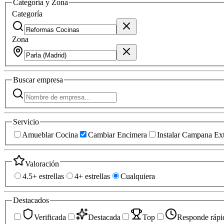
Categoría y Zona
Categoría
Zona
Buscar
empresa
Servicio
Amueblar Cocina
Cambiar Encimera
Instalar Campana Ext
Valoración
4.5+ estrellas
4+ estrellas
Cualquiera
Destacados
Verificada
Destacada
Top
Responde rápi