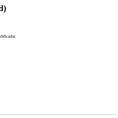
d
)
tificadas