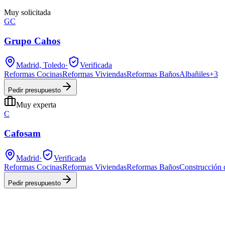
Muy solicitada
GC
Grupo Cahos
Madrid, Toledo
·
Verificada
Reformas Cocinas
Reformas Viviendas
Reformas Baños
Albañiles
+
3
Pedir presupuesto
Muy experta
C
Cafosam
Madrid
·
Verificada
Reformas Cocinas
Reformas Viviendas
Reformas Baños
Construcción 
Pedir presupuesto