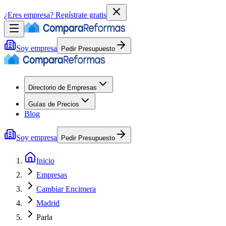
¿Eres empresa?
Regístrate gratis
Soy empresa
Pedir Presupuesto
Directorio de Empresas
Guías de Precios
Blog
Soy empresa
Pedir Presupuesto
Inicio
Empresas
Cambiar Encimera
Madrid
Parla