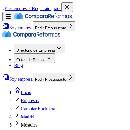
¿Eres empresa?
Regístrate gratis
Soy empresa
Pedir Presupuesto
Directorio de Empresas
Guías de Precios
Blog
Soy empresa
Pedir Presupuesto
Inicio
Empresas
Cambiar Encimera
Madrid
Móstoles