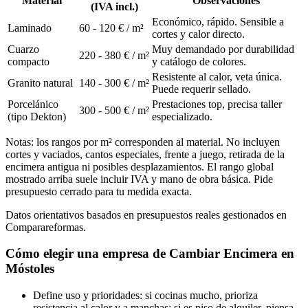
Material
Observaciones
(IVA incl.)
Económico, rápido. Sensible a
Laminado
60 - 120 € / m²
cortes y calor directo.
Cuarzo
Muy demandado por durabilidad
220 - 380 € / m²
compacto
y catálogo de colores.
Resistente al calor, veta única.
Granito natural
140 - 300 € / m²
Puede requerir sellado.
Porcelánico
Prestaciones top, precisa taller
300 - 500 € / m²
(tipo Dekton)
especializado.
Notas: los rangos por m² corresponden al material. No incluyen
cortes y vaciados, cantos especiales, frente a juego, retirada de la
encimera antigua ni posibles desplazamientos. El rango global
mostrado arriba suele incluir IVA y mano de obra básica. Pide
presupuesto cerrado para tu medida exacta.
Datos orientativos basados en presupuestos reales gestionados en
Comparareformas.
Cómo elegir una empresa de Cambiar Encimera en
Móstoles
Define uso y prioridades: si cocinas mucho, prioriza
resistencia al calor y a manchas; si es piso de alquiler, piensa