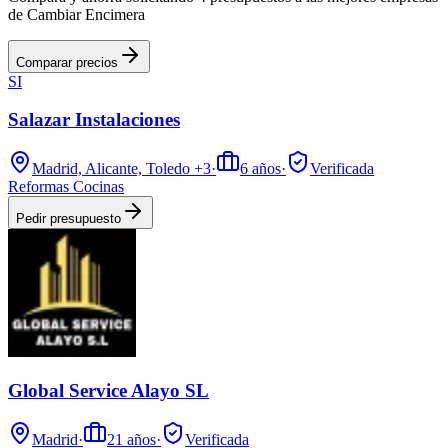
de Cambiar Encimera
Comparar precios
SI
Salazar Instalaciones
Madrid, Alicante, Toledo
+3
·
6
años
·
Verificada
Reformas Cocinas
Pedir presupuesto
Global Service Alayo SL
Madrid
·
21
años
·
Verificada