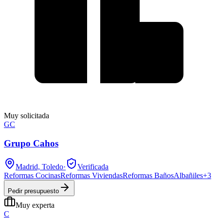
Muy solicitada
GC
Grupo Cahos
Madrid, Toledo
·
Verificada
Reformas Cocinas
Reformas Viviendas
Reformas Baños
Albañiles
+
3
Pedir presupuesto
Muy experta
C