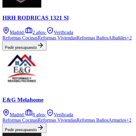
HRH RODRICAS 1321 Sl
Madrid
·
2
años
·
Verificada
Reformas Cocinas
Reformas Viviendas
Reformas Baños
Albañiles
+
2
Pedir presupuesto
E&G Melahome
Madrid
·
8
años
·
Verificada
Reformas Cocinas
Reformas Viviendas
Reformas Baños
Armarios
+
2
Pedir presupuesto