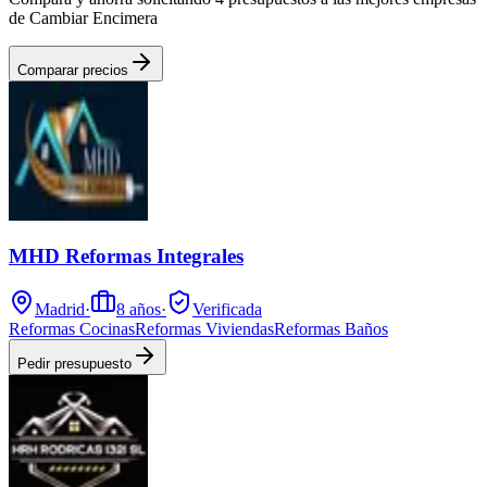
de Cambiar Encimera
Comparar precios
MHD Reformas Integrales
Madrid
·
8
años
·
Verificada
Reformas Cocinas
Reformas Viviendas
Reformas Baños
Pedir presupuesto