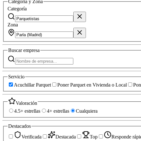
Categoría y Zona
Categoría
Zona
Buscar
empresa
Servicio
Acuchillar Parquet
Poner Parquet en Vivienda o Local
Pon
Valoración
4.5+ estrellas
4+ estrellas
Cualquiera
Destacados
Verificada
Destacada
Top
Responde rápi