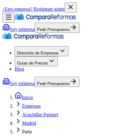
¿Eres empresa?
Regístrate gratis
Soy empresa
Pedir Presupuesto
Directorio de Empresas
Guías de Precios
Blog
Soy empresa
Pedir Presupuesto
Inicio
Empresas
Acuchillar Parquet
Madrid
Parla