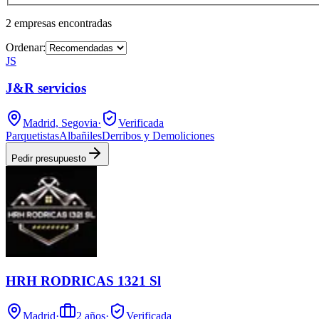
2
empresas
encontradas
Ordenar:
JS
J&R servicios
Madrid, Segovia
·
Verificada
Parquetistas
Albañiles
Derribos y Demoliciones
Pedir presupuesto
HRH RODRICAS 1321 Sl
Madrid
·
2
años
·
Verificada