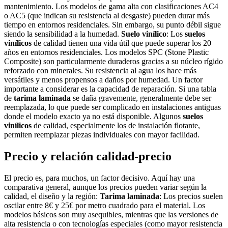
mantenimiento. Los modelos de gama alta con clasificaciones AC4
o AC5 (que indican su resistencia al desgaste) pueden durar más
tiempo en entornos residenciales. Sin embargo, su punto débil sigue
siendo la sensibilidad a la humedad.
Suelo vinílico
: Los
suelos
vinílicos
de calidad tienen una vida útil que puede superar los 20
años en entornos residenciales. Los modelos SPC (Stone Plastic
Composite) son particularmente duraderos gracias a su núcleo rígido
reforzado con minerales. Su resistencia al agua los hace más
versátiles y menos propensos a daños por humedad. Un factor
importante a considerar es la capacidad de reparación. Si una tabla
de
tarima laminada
se daña gravemente, generalmente debe ser
reemplazada, lo que puede ser complicado en instalaciones antiguas
donde el modelo exacto ya no está disponible. Algunos
suelos
vinílicos
de calidad, especialmente los de instalación flotante,
permiten reemplazar piezas individuales con mayor facilidad.
Precio y relación calidad-precio
El precio es, para muchos, un factor decisivo. Aquí hay una
comparativa general, aunque los precios pueden variar según la
calidad, el diseño y la región:
Tarima laminada
: Los precios suelen
oscilar entre 8€ y 25€ por metro cuadrado para el material. Los
modelos básicos son muy asequibles, mientras que las versiones de
alta resistencia o con tecnologías especiales (como mayor resistencia