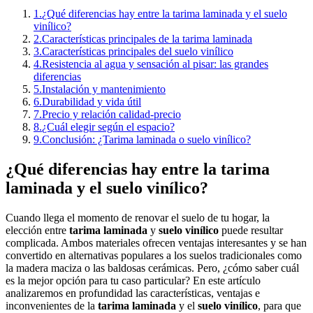
1
.
¿Qué diferencias hay entre la tarima laminada y el suelo
vinílico?
2
.
Características principales de la tarima laminada
3
.
Características principales del suelo vinílico
4
.
Resistencia al agua y sensación al pisar: las grandes
diferencias
5
.
Instalación y mantenimiento
6
.
Durabilidad y vida útil
7
.
Precio y relación calidad-precio
8
.
¿Cuál elegir según el espacio?
9
.
Conclusión: ¿Tarima laminada o suelo vinílico?
¿Qué diferencias hay entre la tarima
laminada y el suelo vinílico?
Cuando llega el momento de renovar el suelo de tu hogar, la
elección entre
tarima laminada
y
suelo vinílico
puede resultar
complicada. Ambos materiales ofrecen ventajas interesantes y se han
convertido en alternativas populares a los suelos tradicionales como
la madera maciza o las baldosas cerámicas. Pero, ¿cómo saber cuál
es la mejor opción para tu caso particular? En este artículo
analizaremos en profundidad las características, ventajas e
inconvenientes de la
tarima laminada
y el
suelo vinílico
, para que