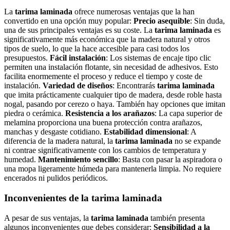
La
tarima laminada
ofrece numerosas ventajas que la han
convertido en una opción muy popular:
Precio asequible
: Sin duda,
una de sus principales ventajas es su coste. La
tarima laminada
es
significativamente más económica que la madera natural y otros
tipos de suelo, lo que la hace accesible para casi todos los
presupuestos.
Fácil instalación
: Los sistemas de encaje tipo clic
permiten una instalación flotante, sin necesidad de adhesivos. Esto
facilita enormemente el proceso y reduce el tiempo y coste de
instalación.
Variedad de diseños
: Encontrarás
tarima laminada
que imita prácticamente cualquier tipo de madera, desde roble hasta
nogal, pasando por cerezo o haya. También hay opciones que imitan
piedra o cerámica.
Resistencia a los arañazos
: La capa superior de
melamina proporciona una buena protección contra arañazos,
manchas y desgaste cotidiano.
Estabilidad dimensional
: A
diferencia de la madera natural, la
tarima laminada
no se expande
ni contrae significativamente con los cambios de temperatura y
humedad.
Mantenimiento sencillo
: Basta con pasar la aspiradora o
una mopa ligeramente húmeda para mantenerla limpia. No requiere
encerados ni pulidos periódicos.
Inconvenientes de la tarima laminada
A pesar de sus ventajas, la
tarima laminada
también presenta
algunos inconvenientes que debes considerar:
Sensibilidad a la