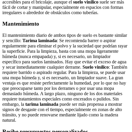
accesibles para el bricolaje, aunque el
suelo vinílico
suele ser más
fácil de cortar y manipular, especialmente en espacios con formas
irregulares o alrededor de obstáculos como tuberías.
Mantenimiento
El mantenimiento diario de ambos tipos de suelo es bastante similar
y sencillo:
Tarima laminada
: Se recomienda barrer o aspirar
regularmente para eliminar el polvo y la suciedad que podrían rayar
la superficie. Para la limpieza, basta con una mopa ligeramente
húmeda (nunca empapada) y, si es necesario, un limpiador
específico para suelos laminados. Hay que evitar el exceso de agua
y secar inmediatamente cualquier derrame.
Suelo vinílico
: También
requiere barrido o aspirado regular. Para la limpieza, se puede usar
una mopa húmeda y, si es necesario, un limpiador suave. La gran
ventaja es que resiste perfectamente la humedad, por lo que no hay
que preocuparse tanto por los derrames o por usar una mopa
demasiado húmeda. A largo plazo, ninguno de los dos materiales
requiere tratamientos especiales como encerados o pulidos. Sin
embargo, la
tarima laminada
puede ser más propensa a mostrar
signos de desgaste con el tiempo, especialmente en zonas de alto
tránsito, y no puede renovarse mediante lijado como la madera
natural.
Recibe presupuestos personalizados