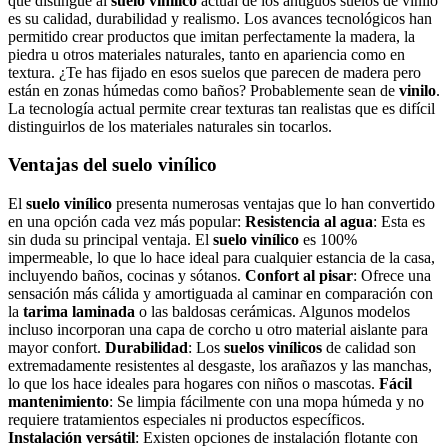
que distingue al
suelo vinílico
actual de los antiguos suelos de vinilo
es su calidad, durabilidad y realismo. Los avances tecnológicos han
permitido crear productos que imitan perfectamente la madera, la
piedra u otros materiales naturales, tanto en apariencia como en
textura. ¿Te has fijado en esos suelos que parecen de madera pero
están en zonas húmedas como baños? Probablemente sean de
vinilo
.
La tecnología actual permite crear texturas tan realistas que es difícil
distinguirlos de los materiales naturales sin tocarlos.
Ventajas del suelo vinílico
El
suelo vinílico
presenta numerosas ventajas que lo han convertido
en una opción cada vez más popular:
Resistencia al agua
: Esta es
sin duda su principal ventaja. El
suelo vinílico
es 100%
impermeable, lo que lo hace ideal para cualquier estancia de la casa,
incluyendo baños, cocinas y sótanos.
Confort al pisar
: Ofrece una
sensación más cálida y amortiguada al caminar en comparación con
la
tarima laminada
o las baldosas cerámicas. Algunos modelos
incluso incorporan una capa de corcho u otro material aislante para
mayor confort.
Durabilidad
: Los
suelos vinílicos
de calidad son
extremadamente resistentes al desgaste, los arañazos y las manchas,
lo que los hace ideales para hogares con niños o mascotas.
Fácil
mantenimiento
: Se limpia fácilmente con una mopa húmeda y no
requiere tratamientos especiales ni productos específicos.
Instalación versátil
: Existen opciones de instalación flotante con