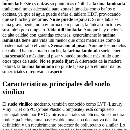
humedad
: Este es quizás su punto más débil. La
tarima laminada
tradicional no es adecuada para zonas húmedas como baños o
cocinas, ya que el agua puede dañar el tablero HDF, provocando
que se hinche y deforme.
No se puede reparar
: Si una tabla se
daña gravemente, no hay forma de repararla; la única solución es
sustituirla por completo.
Vida útil limitada
: Aunque hay opciones
de alta calidad con garantías extensas, generalmente la
tarima
laminada
tiene una vida útil menor que otros materiales como la
madera natural o el vinilo.
Sensación al pisar
: Aunque los modelos
de calidad han mejorado mucho, la
tarima laminada
suele tener
una sensación más dura al pisar y puede producir más ruido que
otros tipos de suelo.
No se puede lijar
: A diferencia de la madera
natural, la
tarima laminada
no puede lijarse para eliminar daños
superficiales o renovar su aspecto.
Características principales del suelo
vinílico
El
suelo vinílico
moderno, también conocido como LVT (Luxury
Vinyl Tile) o SPC (Stone Plastic Composite), está compuesto
principalmente por PVC y otros materiales sintéticos. Su estructura
multicapa incluye una base estable, una capa decorativa de alta
definición y un recubrimiento protector de poliuretano o similar. Lo