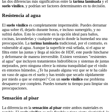
las dos diferencias más significativas entre la
tarima laminada
y el
suelo vinílico
, y podrían ser factores determinantes en tu decisión.
Resistencia al agua
El
suelo vinílico
es completamente impermeable. Puedes derramar
agua sobre él, dejarlo durante horas, e incluso sumergirlo, y no
sufrirá daños. Esto lo convierte en la opción ideal para baños,
cocinas, lavanderías y cualquier espacio donde la humedad sea una
preocupación. La
tarima laminada
tradicional, por el contrario, es
vulnerable al agua. Aunque la superficie está sellada, si el agua se
filtra entre las juntas y llega al núcleo de HDF, este puede hincharse
y deformarse de manera irreversible. Existen versiones "resistentes
al agua" que incluyen tratamientos hidrofóbicos y sistemas de juntas
mejorados, pero ninguna ofrece la misma tranquilidad que el vinilo
en entornos húmedos. ¿Te ha pasado alguna vez que se te ha caído
un vaso de agua en el suelo y has tenido que secarlo rápidamente
por miedo a que se estropee? Con un
suelo vinílico
ese problema
desaparece por completo. Puedes tomarte tu tiempo para limpiar sin
preocupaciones.
Sensación al pisar
La diferencia en la
sensación al pisar
entre ambos materiales es