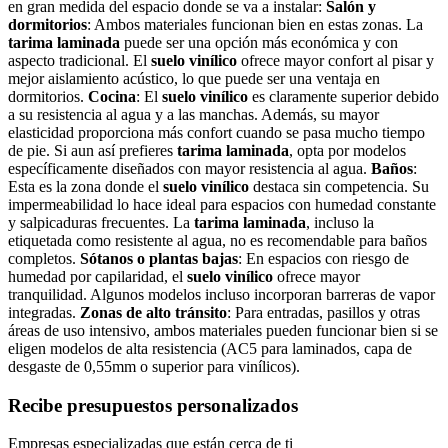
en gran medida del espacio donde se va a instalar:
Salón y
dormitorios
: Ambos materiales funcionan bien en estas zonas. La
tarima laminada
puede ser una opción más económica y con
aspecto tradicional. El
suelo vinílico
ofrece mayor confort al pisar y
mejor aislamiento acústico, lo que puede ser una ventaja en
dormitorios.
Cocina
: El
suelo vinílico
es claramente superior debido
a su resistencia al agua y a las manchas. Además, su mayor
elasticidad proporciona más confort cuando se pasa mucho tiempo
de pie. Si aun así prefieres
tarima laminada
, opta por modelos
específicamente diseñados con mayor resistencia al agua.
Baños
:
Esta es la zona donde el
suelo vinílico
destaca sin competencia. Su
impermeabilidad lo hace ideal para espacios con humedad constante
y salpicaduras frecuentes. La
tarima laminada
, incluso la
etiquetada como resistente al agua, no es recomendable para baños
completos.
Sótanos o plantas bajas
: En espacios con riesgo de
humedad por capilaridad, el
suelo vinílico
ofrece mayor
tranquilidad. Algunos modelos incluso incorporan barreras de vapor
integradas.
Zonas de alto tránsito
: Para entradas, pasillos y otras
áreas de uso intensivo, ambos materiales pueden funcionar bien si se
eligen modelos de alta resistencia (AC5 para laminados, capa de
desgaste de 0,55mm o superior para vinílicos).
Recibe presupuestos personalizados
Empresas especializadas que están cerca de ti