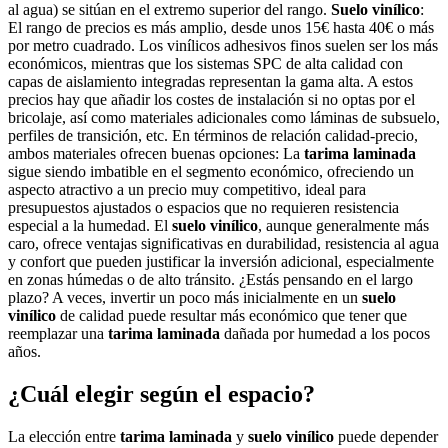
al agua) se sitúan en el extremo superior del rango.
Suelo vinílico
:
El rango de precios es más amplio, desde unos 15€ hasta 40€ o más
por metro cuadrado. Los vinílicos adhesivos finos suelen ser los más
económicos, mientras que los sistemas SPC de alta calidad con
capas de aislamiento integradas representan la gama alta. A estos
precios hay que añadir los costes de instalación si no optas por el
bricolaje, así como materiales adicionales como láminas de subsuelo,
perfiles de transición, etc. En términos de relación calidad-precio,
ambos materiales ofrecen buenas opciones: La
tarima laminada
sigue siendo imbatible en el segmento económico, ofreciendo un
aspecto atractivo a un precio muy competitivo, ideal para
presupuestos ajustados o espacios que no requieren resistencia
especial a la humedad. El
suelo vinílico
, aunque generalmente más
caro, ofrece ventajas significativas en durabilidad, resistencia al agua
y confort que pueden justificar la inversión adicional, especialmente
en zonas húmedas o de alto tránsito. ¿Estás pensando en el largo
plazo? A veces, invertir un poco más inicialmente en un
suelo
vinílico
de calidad puede resultar más económico que tener que
reemplazar una
tarima laminada
dañada por humedad a los pocos
años.
¿Cuál elegir según el espacio?
La elección entre
tarima laminada
y
suelo vinílico
puede depender