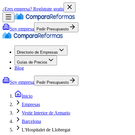
¿Eres empresa?
Regístrate gratis
Soy empresa
Pedir Presupuesto
Directorio de Empresas
Guías de Precios
Blog
Soy empresa
Pedir Presupuesto
Inicio
Empresas
Vestir Interior de Armario
Barcelona
L'Hospitalet de Llobregat