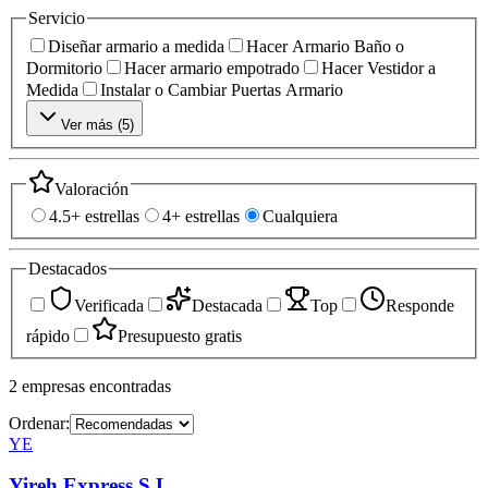
Servicio
Diseñar armario a medida
Hacer Armario Baño o
Dormitorio
Hacer armario empotrado
Hacer Vestidor a
Medida
Instalar o Cambiar Puertas Armario
Ver más (
5
)
Valoración
4.5+ estrellas
4+ estrellas
Cualquiera
Destacados
Verificada
Destacada
Top
Responde
rápido
Presupuesto gratis
2
empresas
encontradas
Ordenar:
YE
Yireh Express S.L