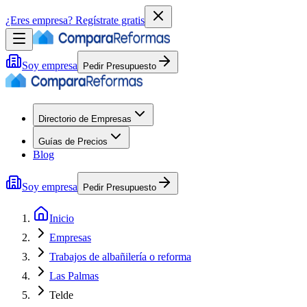
¿Eres empresa?
Regístrate gratis
Soy empresa
Pedir Presupuesto
Directorio de Empresas
Guías de Precios
Blog
Soy empresa
Pedir Presupuesto
Inicio
Empresas
Trabajos de albañilería o reforma
Las Palmas
Telde