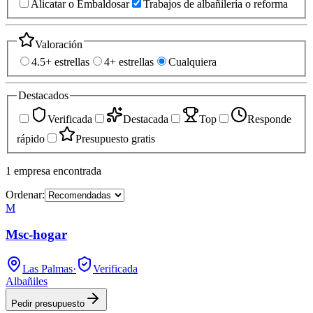
Alicatar o Embaldosar
Trabajos de albañilería o reforma
Valoración
4.5+ estrellas
4+ estrellas
Cualquiera
Destacados
Verificada
Destacada
Top
Responde
rápido
Presupuesto gratis
1
empresa
encontrada
Ordenar:
M
Msc-hogar
Las Palmas
·
Verificada
Albañiles
Pedir presupuesto