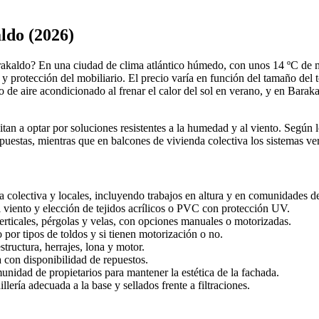
ldo (2026)
arakaldo? En una ciudad de clima atlántico húmedo, con unos 14 ºC de 
y protección del mobiliario. El precio varía en función del tamaño del to
de aire acondicionado al frenar el calor del sol en verano, y en Barakal
itan a optar por soluciones resistentes a la humedad y al viento. Según 
estas, mientras que en balcones de vivienda colectiva los sistemas vert
a colectiva y locales, incluyendo trabajos en altura y en comunidades de
al viento y elección de tejidos acrílicos o PVC con protección UV.
 verticales, pérgolas y velas, con opciones manuales o motorizadas.
 por tipos de toldos y si tienen motorización o no.
tructura, herrajes, lona y motor.
a con disponibilidad de repuestos.
idad de propietarios para mantener la estética de la fachada.
lería adecuada a la base y sellados frente a filtraciones.