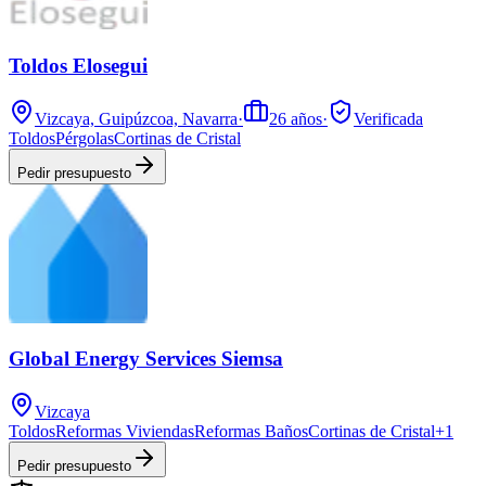
Toldos Elosegui
Vizcaya, Guipúzcoa, Navarra
·
26
años
·
Verificada
Toldos
Pérgolas
Cortinas de Cristal
Pedir presupuesto
Global Energy Services Siemsa
Vizcaya
Toldos
Reformas Viviendas
Reformas Baños
Cortinas de Cristal
+
1
Pedir presupuesto