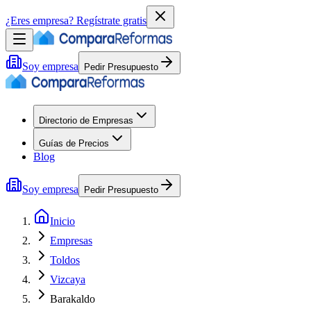
¿Eres empresa?
Regístrate gratis
Soy empresa
Pedir Presupuesto
Directorio de Empresas
Guías de Precios
Blog
Soy empresa
Pedir Presupuesto
Inicio
Empresas
Toldos
Vizcaya
Barakaldo