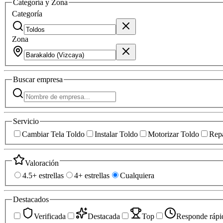
Categoría y Zona
Categoría
Zona
Buscar
empresa
Servicio
Cambiar Tela Toldo
Instalar Toldo
Motorizar Toldo
Repa
Valoración
4.5+ estrellas
4+ estrellas
Cualquiera
Destacados
Verificada
Destacada
Top
Responde rápi