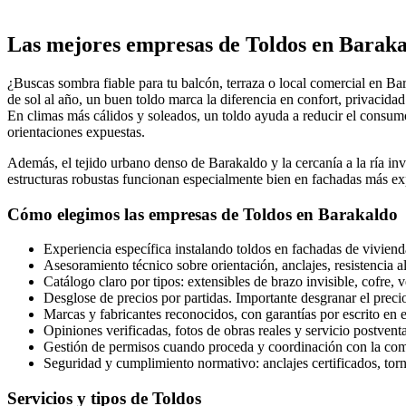
+
Las mejores empresas de Toldos en Baraka
−
¿Buscas sombra fiable para tu balcón, terraza o local comercial en B
de sol al año, un buen toldo marca la diferencia en confort, privacidad 
En climas más cálidos y soleados, un toldo ayuda a reducir el consumo 
orientaciones expuestas.
Además, el tejido urbano denso de Barakaldo y la cercanía a la ría inv
estructuras robustas funcionan especialmente bien en fachadas más expu
Cómo elegimos las empresas de Toldos en Barakaldo
Experiencia específica instalando toldos en fachadas de viviend
Asesoramiento técnico sobre orientación, anclajes, resistencia 
Catálogo claro por tipos: extensibles de brazo invisible, cofre,
Desglose de precios por partidas. Importante desgranar el precio
Marcas y fabricantes reconocidos, con garantías por escrito en es
Opiniones verificadas, fotos de obras reales y servicio postvent
Gestión de permisos cuando proceda y coordinación con la comun
Seguridad y cumplimiento normativo: anclajes certificados, tornil
Servicios y tipos de Toldos