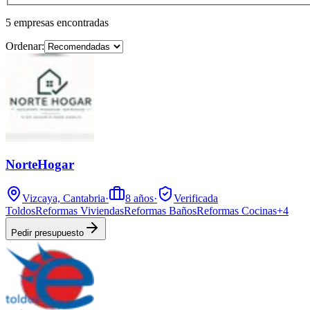
5
empresas
encontradas
Ordenar:
NorteHogar
Vizcaya, Cantabria
·
8
años
·
Verificada
Toldos
Reformas Viviendas
Reformas Baños
Reformas Cocinas
+
4
Pedir presupuesto