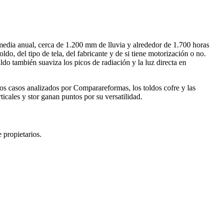
Leaflet
|
©
OpenStreetMap
media anual, cerca de 1.200 mm de lluvia y alrededor de 1.700 horas
ldo, del tipo de tela, del fabricante y de si tiene motorización o no.
do también suaviza los picos de radiación y la luz directa en
los casos analizados por Comparareformas, los toldos cofre y las
icales y stor ganan puntos por su versatilidad.
 propietarios.