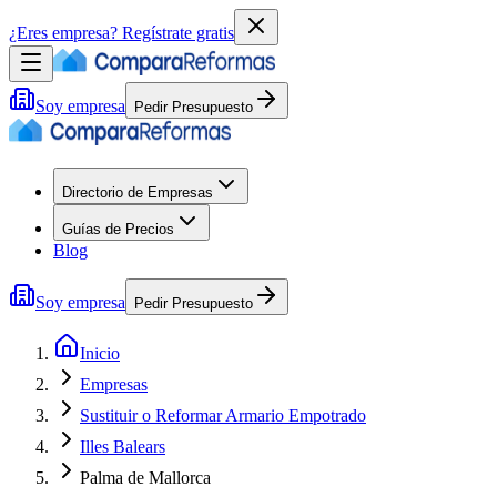
¿Eres empresa?
Regístrate gratis
Soy empresa
Pedir Presupuesto
Directorio de Empresas
Guías de Precios
Blog
Soy empresa
Pedir Presupuesto
Inicio
Empresas
Sustituir o Reformar Armario Empotrado
Illes Balears
Palma de Mallorca