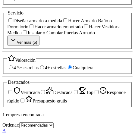
Servicio
Diseñar armario a medida
Hacer Armario Baño o
Dormitorio
Hacer armario empotrado
Hacer Vestidor a
Medida
Instalar o Cambiar Puertas Armario
Ver más (
5
)
Valoración
4.5+ estrellas
4+ estrellas
Cualquiera
Destacados
Verificada
Destacada
Top
Responde
rápido
Presupuesto gratis
1
empresa
encontrada
Ordenar:
A