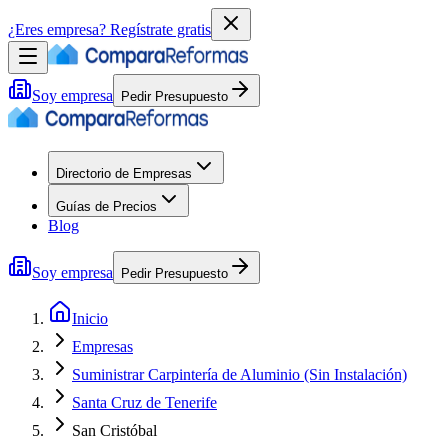
¿Eres empresa?
Regístrate gratis
Soy empresa
Pedir Presupuesto
Directorio de Empresas
Guías de Precios
Blog
Soy empresa
Pedir Presupuesto
Inicio
Empresas
Suministrar Carpintería de Aluminio (Sin Instalación)
Santa Cruz de Tenerife
San Cristóbal