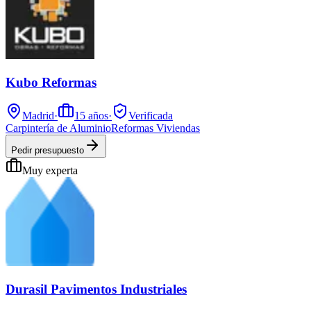
Kubo Reformas
Madrid
·
15
años
·
Verificada
Carpintería de Aluminio
Reformas Viviendas
Pedir presupuesto
Muy experta
Durasil Pavimentos Industriales