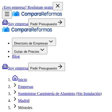
¿Eres empresa?
Regístrate gratis
Soy empresa
Pedir Presupuesto
Directorio de Empresas
Guías de Precios
Blog
Soy empresa
Pedir Presupuesto
Inicio
Empresas
Suministrar Carpintería de Aluminio (Sin Instalación)
Madrid
Móstoles