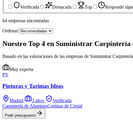
Verificada
Destacada
Top
Responde rápi
64
empresas
encontradas
Ordenar:
Nuestro Top 4 en Suministrar Carpintería 
Basado en las valoraciones de las empresas de Suministrar Carpinterí
Muy experta
PY
Pinturas y Tarimas Ideas
Madrid
·
3
años
·
Verificada
Carpintería de Aluminio
Cortinas de Cristal
Pedir presupuesto