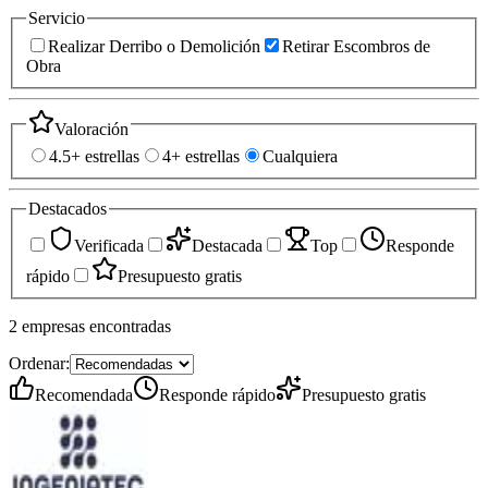
Servicio
Realizar Derribo o Demolición
Retirar Escombros de
Obra
Valoración
4.5+ estrellas
4+ estrellas
Cualquiera
Destacados
Verificada
Destacada
Top
Responde
rápido
Presupuesto gratis
2
empresas
encontradas
Ordenar:
Recomendada
Responde rápido
Presupuesto gratis