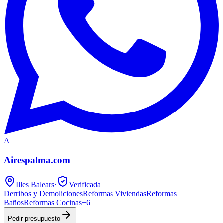
A
Airespalma.com
Illes Balears
·
Verificada
Derribos y Demoliciones
Reformas Viviendas
Reformas
Baños
Reformas Cocinas
+
6
Pedir presupuesto