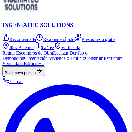
INGENIATEC SOLUTIONS
Recomendada
Responde rápido
Presupuesto gratis
Illes Balears
·
6
años
·
Verificada
Retirar Escombros de Obra
Realizar Derribo o
Demolición
Cimentación Vivienda o Edificio
Construir Estructura
Vivienda o Edificio
+
5
Pedir presupuesto
Llamar