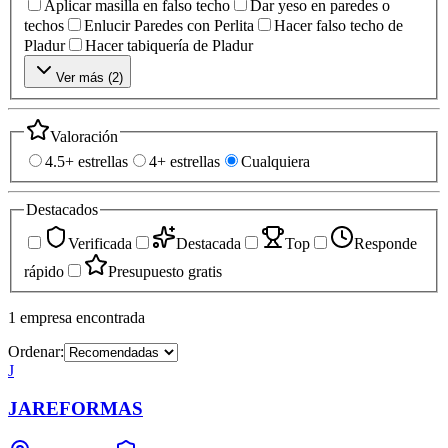
Aplicar masilla en falso techo
Dar yeso en paredes o
techos
Enlucir Paredes con Perlita
Hacer falso techo de
Pladur
Hacer tabiquería de Pladur
Ver más (
2
)
Valoración
4.5+ estrellas
4+ estrellas
Cualquiera
Destacados
Verificada
Destacada
Top
Responde
rápido
Presupuesto gratis
1
empresa
encontrada
Ordenar:
J
JAREFORMAS