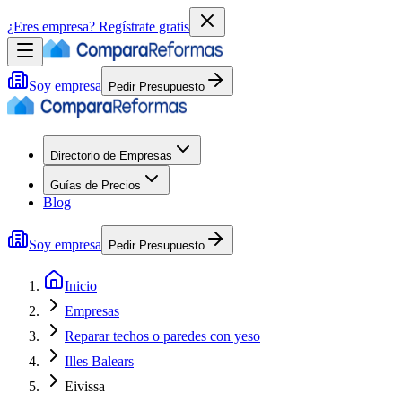
¿Eres empresa?
Regístrate gratis
Soy empresa
Pedir Presupuesto
Directorio de Empresas
Guías de Precios
Blog
Soy empresa
Pedir Presupuesto
Inicio
Empresas
Reparar techos o paredes con yeso
Illes Balears
Eivissa