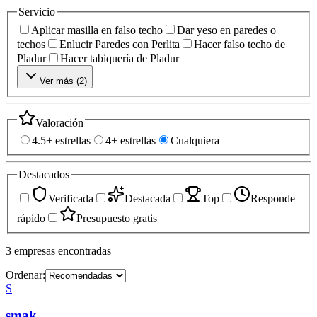
Servicio
Aplicar masilla en falso techo
Dar yeso en paredes o
techos
Enlucir Paredes con Perlita
Hacer falso techo de
Pladur
Hacer tabiquería de Pladur
Ver más (
2
)
Valoración
4.5+ estrellas
4+ estrellas
Cualquiera
Destacados
Verificada
Destacada
Top
Responde
rápido
Presupuesto gratis
3
empresas
encontradas
Ordenar:
S
smak