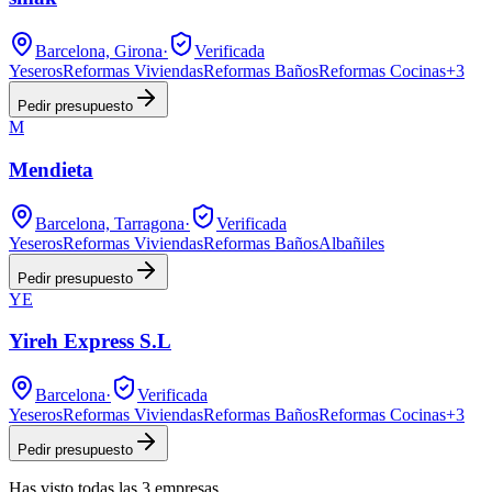
Barcelona, Girona
·
Verificada
Yeseros
Reformas Viviendas
Reformas Baños
Reformas Cocinas
+
3
Pedir presupuesto
M
Mendieta
Barcelona, Tarragona
·
Verificada
Yeseros
Reformas Viviendas
Reformas Baños
Albañiles
Pedir presupuesto
YE
Yireh Express S.L
Barcelona
·
Verificada
Yeseros
Reformas Viviendas
Reformas Baños
Reformas Cocinas
+
3
Pedir presupuesto
Has visto
todas las
3
empresas