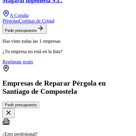
Magaral Ingenieria S.L.
A Coruña
Pérgolas
Cortinas de Cristal
Pedir presupuesto
Has visto
todas las
1
empresas
¿Tu empresa no está en la lista?
Regístrate gratis
Empresas de Reparar Pérgola en
Santiago de Compostela
Leaflet
|
©
OpenStreetMap
Pedir presupuesto
+
−
¿Eres profesional?