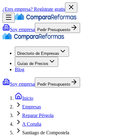
¿Eres empresa?
Regístrate gratis
Soy empresa
Pedir Presupuesto
Directorio de Empresas
Guías de Precios
Blog
Soy empresa
Pedir Presupuesto
Inicio
Empresas
Reparar Pérgola
A Coruña
Santiago de Compostela