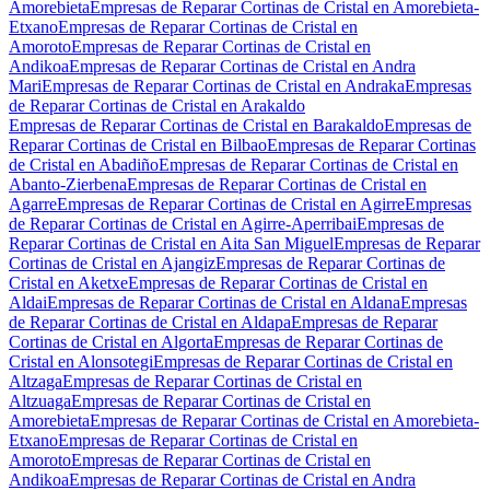
Amorebieta
Empresas de Reparar Cortinas de Cristal en Amorebieta-
Etxano
Empresas de Reparar Cortinas de Cristal en
Amoroto
Empresas de Reparar Cortinas de Cristal en
Andikoa
Empresas de Reparar Cortinas de Cristal en Andra
Mari
Empresas de Reparar Cortinas de Cristal en Andraka
Empresas
de Reparar Cortinas de Cristal en Arakaldo
Empresas de Reparar Cortinas de Cristal en Barakaldo
Empresas de
Reparar Cortinas de Cristal en Bilbao
Empresas de Reparar Cortinas
de Cristal en Abadiño
Empresas de Reparar Cortinas de Cristal en
Abanto-Zierbena
Empresas de Reparar Cortinas de Cristal en
Agarre
Empresas de Reparar Cortinas de Cristal en Agirre
Empresas
de Reparar Cortinas de Cristal en Agirre-Aperribai
Empresas de
Reparar Cortinas de Cristal en Aita San Miguel
Empresas de Reparar
Cortinas de Cristal en Ajangiz
Empresas de Reparar Cortinas de
Cristal en Aketxe
Empresas de Reparar Cortinas de Cristal en
Aldai
Empresas de Reparar Cortinas de Cristal en Aldana
Empresas
de Reparar Cortinas de Cristal en Aldapa
Empresas de Reparar
Cortinas de Cristal en Algorta
Empresas de Reparar Cortinas de
Cristal en Alonsotegi
Empresas de Reparar Cortinas de Cristal en
Altzaga
Empresas de Reparar Cortinas de Cristal en
Altzuaga
Empresas de Reparar Cortinas de Cristal en
Amorebieta
Empresas de Reparar Cortinas de Cristal en Amorebieta-
Etxano
Empresas de Reparar Cortinas de Cristal en
Amoroto
Empresas de Reparar Cortinas de Cristal en
Andikoa
Empresas de Reparar Cortinas de Cristal en Andra