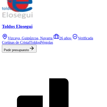
Toldos Elosegui
Vizcaya, Guipúzcoa, Navarra
·
26
años
·
Verificada
Cortinas de Cristal
Toldos
Pérgolas
Pedir presupuesto