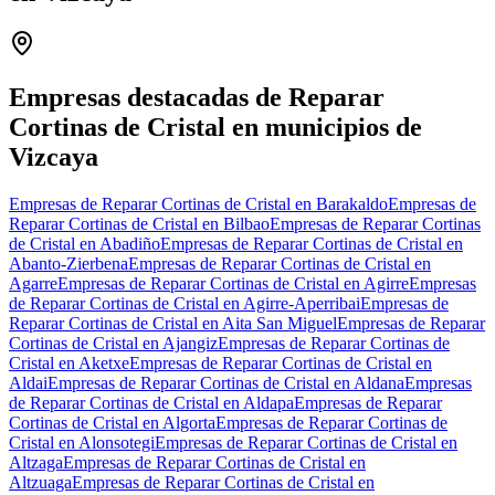
Leaflet
|
©
OpenStreetMap
+
−
Empresas destacadas de Reparar
Cortinas de Cristal en municipios de
Vizcaya
Empresas de Reparar Cortinas de Cristal en Barakaldo
Empresas de
Reparar Cortinas de Cristal en Bilbao
Empresas de Reparar Cortinas
de Cristal en Abadiño
Empresas de Reparar Cortinas de Cristal en
Abanto-Zierbena
Empresas de Reparar Cortinas de Cristal en
Agarre
Empresas de Reparar Cortinas de Cristal en Agirre
Empresas
de Reparar Cortinas de Cristal en Agirre-Aperribai
Empresas de
Reparar Cortinas de Cristal en Aita San Miguel
Empresas de Reparar
Cortinas de Cristal en Ajangiz
Empresas de Reparar Cortinas de
Cristal en Aketxe
Empresas de Reparar Cortinas de Cristal en
Aldai
Empresas de Reparar Cortinas de Cristal en Aldana
Empresas
de Reparar Cortinas de Cristal en Aldapa
Empresas de Reparar
Cortinas de Cristal en Algorta
Empresas de Reparar Cortinas de
Cristal en Alonsotegi
Empresas de Reparar Cortinas de Cristal en
Altzaga
Empresas de Reparar Cortinas de Cristal en
Altzuaga
Empresas de Reparar Cortinas de Cristal en