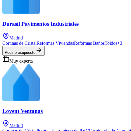
Durasil Pavimentos Industriales
Madrid
Cortinas de Cristal
Reformas Viviendas
Reformas Baños
Toldos
+
3
Pedir presupuesto
Muy experta
Lovent Ventanas
Madrid
Cortinas de Cristal
Pérgolas
Carpintería de PVC
Carpintería de Alumin