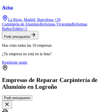
Acisa
La Rioja, Madrid, Barcelona
+29
Carpintería de Aluminio
Reformas Viviendas
Reformas
Baños
Toldos
+
3
Pedir presupuesto
Has visto
todas las
10
empresas
¿Tu empresa no está en la lista?
Regístrate gratis
Empresas de Reparar Carpintería de
Aluminio en Logroño
Leaflet
|
©
OpenStreetMap
Pedir presupuesto
+
−