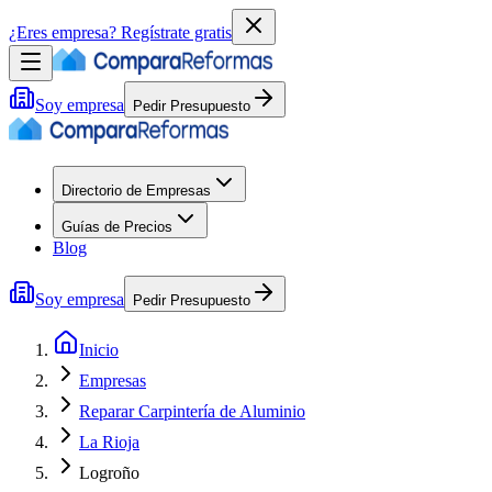
¿Eres empresa?
Regístrate gratis
Soy empresa
Pedir Presupuesto
Directorio de Empresas
Guías de Precios
Blog
Soy empresa
Pedir Presupuesto
Inicio
Empresas
Reparar Carpintería de Aluminio
La Rioja
Logroño