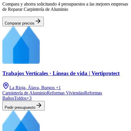
Compara y ahorra solicitando 4 presupuestos a las mejores empresas
de Reparar Carpintería de Aluminio
Comparar precios
Trabajos Verticales · Líneas de vida | Vertiprotect
La Rioja, Álava, Burgos
+1
Carpintería de Aluminio
Reformas Viviendas
Reformas
Baños
Toldos
+
3
Pedir presupuesto