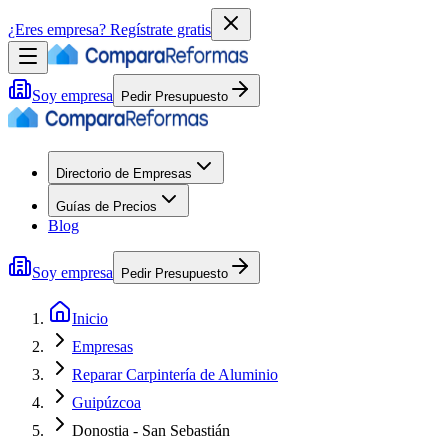
¿Eres empresa?
Regístrate gratis
Soy empresa
Pedir Presupuesto
Directorio de Empresas
Guías de Precios
Blog
Soy empresa
Pedir Presupuesto
Inicio
Empresas
Reparar Carpintería de Aluminio
Guipúzcoa
Donostia - San Sebastián