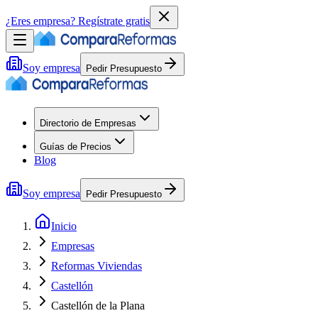
¿Eres empresa?
Regístrate gratis
Soy empresa
Pedir Presupuesto
Directorio de Empresas
Guías de Precios
Blog
Soy empresa
Pedir Presupuesto
Inicio
Empresas
Reformas Viviendas
Castellón
Castellón de la Plana