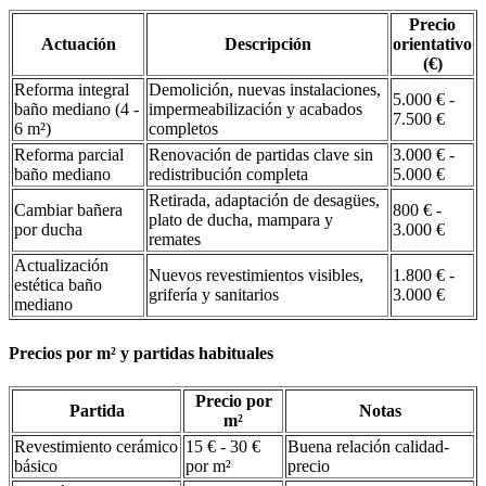
Precio
Actuación
Descripción
orientativo
(€)
Reforma integral
Demolición, nuevas instalaciones,
5.000 € -
baño mediano (4 -
impermeabilización y acabados
7.500 €
6 m²)
completos
Reforma parcial
Renovación de partidas clave sin
3.000 € -
baño mediano
redistribución completa
5.000 €
Retirada, adaptación de desagües,
Cambiar bañera
800 € -
plato de ducha, mampara y
por ducha
3.000 €
remates
Actualización
Nuevos revestimientos visibles,
1.800 € -
estética baño
grifería y sanitarios
3.000 €
mediano
Precios por m² y partidas habituales
Precio por
Partida
Notas
m²
Revestimiento cerámico
15 € - 30 €
Buena relación calidad-
básico
por m²
precio