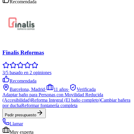
Recomendada
Finalis Reformas
3/5 basado en 2 opiniones
Recomendada
Barcelona, Madrid
·
11
años
·
Verificada
Adaptar baño para Personas con Movilidad Reducida
(Accesibilidad)
Reforma Integral (El baño completo)
Cambiar bañera
por ducha
Reformar fontanería completa
Pedir presupuesto
Llamar
Muy experta