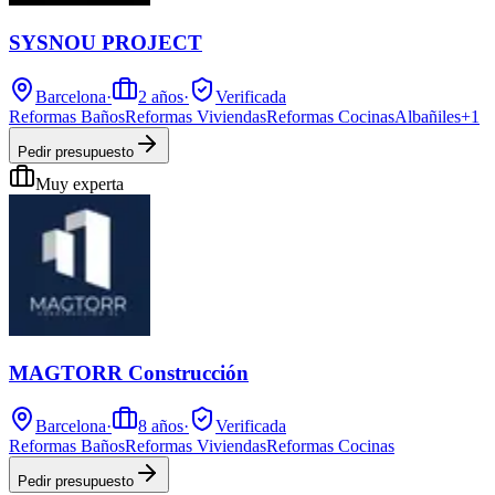
SYSNOU PROJECT
Barcelona
·
2
años
·
Verificada
Reformas Baños
Reformas Viviendas
Reformas Cocinas
Albañiles
+
1
Pedir presupuesto
Muy experta
MAGTORR Construcción
Barcelona
·
8
años
·
Verificada
Reformas Baños
Reformas Viviendas
Reformas Cocinas
Pedir presupuesto