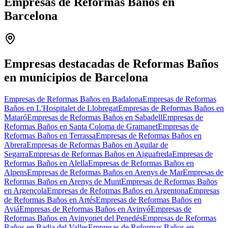
Empresas de Reformas Baños en
Barcelona
Leaflet
|
©
OpenStreetMap
+
−
Empresas destacadas de Reformas Baños
en municipios de Barcelona
Empresas de Reformas Baños en Badalona
Empresas de Reformas
Baños en L'Hospitalet de Llobregat
Empresas de Reformas Baños en
Mataró
Empresas de Reformas Baños en Sabadell
Empresas de
Reformas Baños en Santa Coloma de Gramanet
Empresas de
Reformas Baños en Terrassa
Empresas de Reformas Baños en
Abrera
Empresas de Reformas Baños en Aguilar de
Segarra
Empresas de Reformas Baños en Aiguafreda
Empresas de
Reformas Baños en Alella
Empresas de Reformas Baños en
Alpens
Empresas de Reformas Baños en Arenys de Mar
Empresas de
Reformas Baños en Arenys de Munt
Empresas de Reformas Baños
en Argençola
Empresas de Reformas Baños en Argentona
Empresas
de Reformas Baños en Artés
Empresas de Reformas Baños en
Aviá
Empresas de Reformas Baños en Avinyó
Empresas de
Reformas Baños en Avinyonet del Penedés
Empresas de Reformas
Baños en Badia del Valles
Empresas de Reformas Baños en