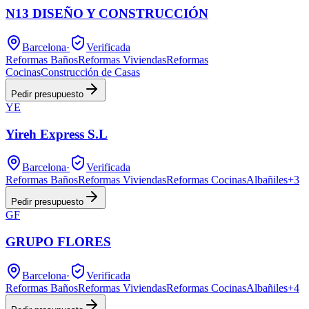
N13 DISEÑO Y CONSTRUCCIÓN
Barcelona
·
Verificada
Reformas Baños
Reformas Viviendas
Reformas
Cocinas
Construcción de Casas
Pedir presupuesto
YE
Yireh Express S.L
Barcelona
·
Verificada
Reformas Baños
Reformas Viviendas
Reformas Cocinas
Albañiles
+
3
Pedir presupuesto
GF
GRUPO FLORES
Barcelona
·
Verificada
Reformas Baños
Reformas Viviendas
Reformas Cocinas
Albañiles
+
4