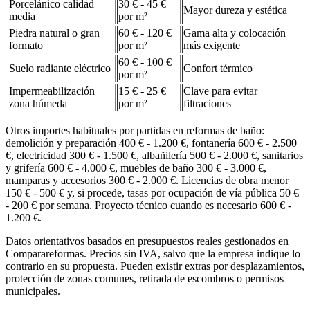
Porcelánico calidad
30 € - 45 €
Mayor dureza y estética
media
por m²
Piedra natural o gran
60 € - 120 €
Gama alta y colocación
formato
por m²
más exigente
60 € - 100 €
Suelo radiante eléctrico
Confort térmico
por m²
Impermeabilización
15 € - 25 €
Clave para evitar
zona húmeda
por m²
filtraciones
Otros importes habituales por partidas en reformas de baño:
demolición y preparación 400 € - 1.200 €, fontanería 600 € - 2.500
€, electricidad 300 € - 1.500 €, albañilería 500 € - 2.000 €, sanitarios
y grifería 600 € - 4.000 €, muebles de baño 300 € - 3.000 €,
mamparas y accesorios 300 € - 2.000 €. Licencias de obra menor
150 € - 500 € y, si procede, tasas por ocupación de vía pública 50 €
- 200 € por semana. Proyecto técnico cuando es necesario 600 € -
1.200 €.
Datos orientativos basados en presupuestos reales gestionados en
Comparareformas. Precios sin IVA, salvo que la empresa indique lo
contrario en su propuesta. Pueden existir extras por desplazamientos,
protección de zonas comunes, retirada de escombros o permisos
municipales.