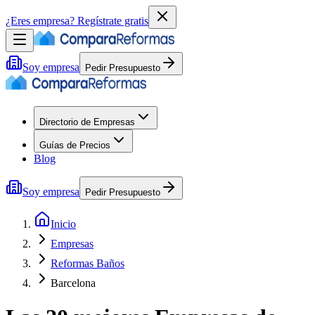
¿Eres empresa?
Regístrate gratis
Soy empresa
Pedir Presupuesto
Directorio de Empresas
Guías de Precios
Blog
Soy empresa
Pedir Presupuesto
Inicio
Empresas
Reformas Baños
Barcelona