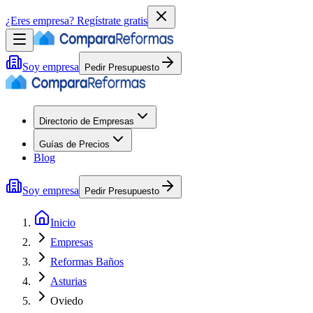
¿Eres empresa?
Regístrate gratis
Soy empresa
Pedir Presupuesto
Directorio de Empresas
Guías de Precios
Blog
Soy empresa
Pedir Presupuesto
Inicio
Empresas
Reformas Baños
Asturias
Oviedo