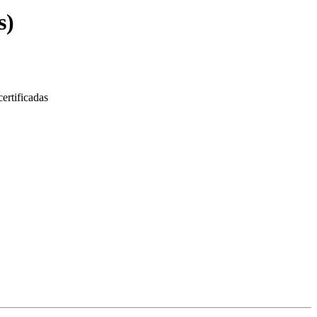
s
)
ertificadas