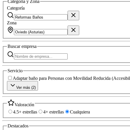
Categoría y Zona
Categoría
Zona
Buscar
empresa
Servicio
Adaptar baño para Personas con Movilidad Reducida (Accesibil
Ver más (
2
)
Valoración
4.5+ estrellas
4+ estrellas
Cualquiera
Destacados