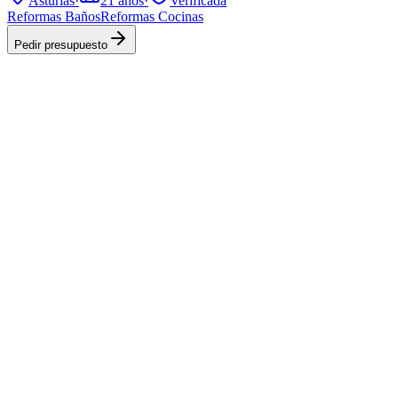
Asturias
·
21
años
·
Verificada
Reformas Baños
Reformas Cocinas
Pedir presupuesto