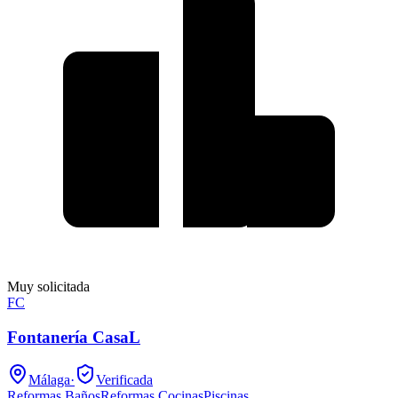
Muy solicitada
FC
Fontanería CasaL
Málaga
·
Verificada
Reformas Baños
Reformas Cocinas
Piscinas