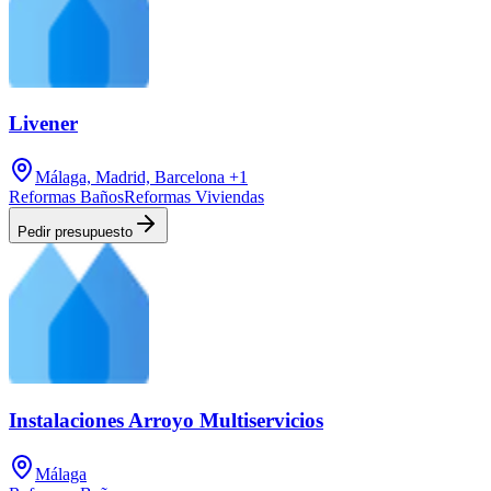
Livener
Málaga, Madrid, Barcelona
+1
Reformas Baños
Reformas Viviendas
Pedir presupuesto
Instalaciones Arroyo Multiservicios
Málaga