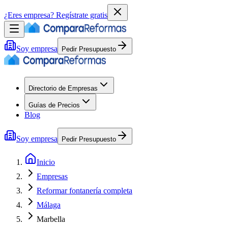
¿Eres empresa?
Regístrate gratis
Soy empresa
Pedir Presupuesto
Directorio de Empresas
Guías de Precios
Blog
Soy empresa
Pedir Presupuesto
Inicio
Empresas
Reformar fontanería completa
Málaga
Marbella