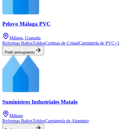
Pelayo Málaga PVC
Málaga, Granada
Reformas Baños
Toldos
Cortinas de Cristal
Carpintería de PVC
+
1
Pedir presupuesto
Suministros Industriales Matalo
Málaga
Reformas Baños
Toldos
Carpintería de Aluminio