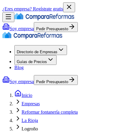
¿Eres empresa?
Regístrate gratis
Soy empresa
Pedir Presupuesto
Directorio de Empresas
Guías de Precios
Blog
Soy empresa
Pedir Presupuesto
Inicio
Empresas
Reformar fontanería completa
La Rioja
Logroño