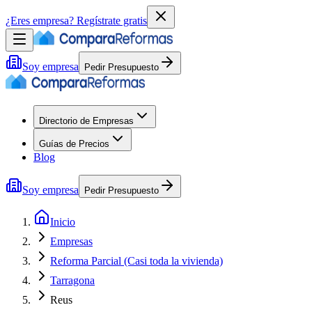
¿Eres empresa?
Regístrate gratis
Soy empresa
Pedir Presupuesto
Directorio de Empresas
Guías de Precios
Blog
Soy empresa
Pedir Presupuesto
Inicio
Empresas
Reforma Parcial (Casi toda la vivienda)
Tarragona
Reus