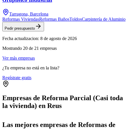
Tarragona, Barcelona
Reformas Viviendas
Reformas Baños
Toldos
Carpintería de Aluminio
Pedir presupuesto
Fecha actualizacion:
8 de agosto de 2026
Mostrando
20
de
21
empresas
Ver más empresas
¿Tu empresa no está en la lista?
Regístrate gratis
Empresas de Reforma Parcial (Casi toda
la vivienda) en Reus
Leaflet
|
©
OpenStreetMap
+
Las mejores empresas de Reformas de