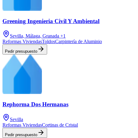
Greening Ingenieria Civil Y Ambiental
Sevilla, Málaga, Granada
+1
Reformas Viviendas
Toldos
Carpintería de Aluminio
Pedir presupuesto
Rephorma Dos Hermanas
Sevilla
Reformas Viviendas
Cortinas de Cristal
Pedir presupuesto