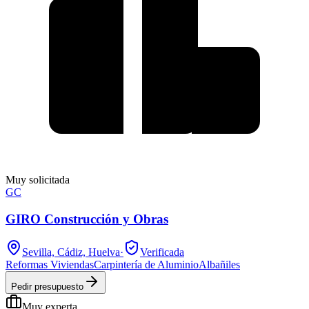
Muy solicitada
GC
GIRO Construcción y Obras
Sevilla, Cádiz, Huelva
·
Verificada
Reformas Viviendas
Carpintería de Aluminio
Albañiles
Pedir presupuesto
Muy experta