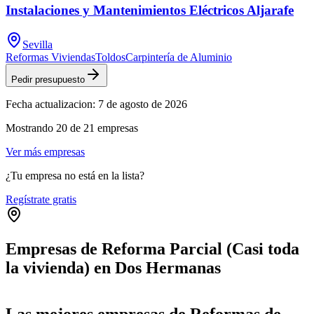
Instalaciones y Mantenimientos Eléctricos Aljarafe
Sevilla
Reformas Viviendas
Toldos
Carpintería de Aluminio
Pedir presupuesto
Fecha actualizacion:
7 de agosto de 2026
Mostrando
20
de
21
empresas
Ver más empresas
¿Tu empresa no está en la lista?
Regístrate gratis
Empresas de Reforma Parcial (Casi toda
la vivienda) en Dos Hermanas
Leaflet
|
©
OpenStreetMap
+