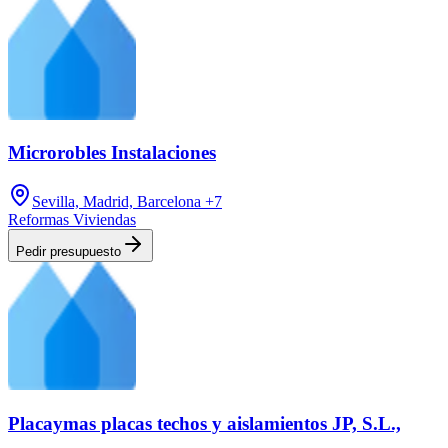
Microrobles Instalaciones
Sevilla, Madrid, Barcelona
+7
Reformas Viviendas
Pedir presupuesto
Placaymas placas techos y aislamientos JP, S.L.,