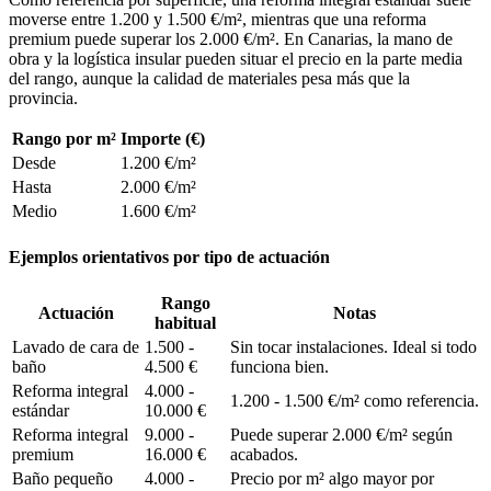
moverse entre 1.200 y 1.500 €/m², mientras que una reforma
premium puede superar los 2.000 €/m². En Canarias, la mano de
obra y la logística insular pueden situar el precio en la parte media
del rango, aunque la calidad de materiales pesa más que la
provincia.
Rango por m²
Importe (€)
Desde
1.200 €/m²
Hasta
2.000 €/m²
Medio
1.600 €/m²
Ejemplos orientativos por tipo de actuación
Rango
Actuación
Notas
habitual
Lavado de cara de
1.500 -
Sin tocar instalaciones. Ideal si todo
baño
4.500 €
funciona bien.
Reforma integral
4.000 -
1.200 - 1.500 €/m² como referencia.
estándar
10.000 €
Reforma integral
9.000 -
Puede superar 2.000 €/m² según
premium
16.000 €
acabados.
Baño pequeño
4.000 -
Precio por m² algo mayor por