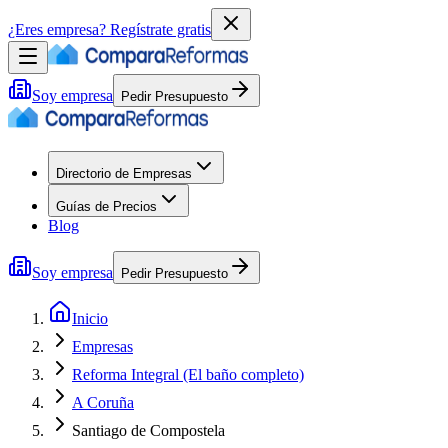
¿Eres empresa?
Regístrate gratis
Soy empresa
Pedir Presupuesto
Directorio de Empresas
Guías de Precios
Blog
Soy empresa
Pedir Presupuesto
Inicio
Empresas
Reforma Integral (El baño completo)
A Coruña
Santiago de Compostela