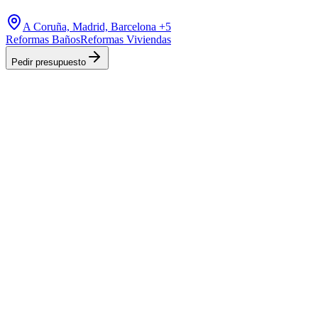
A Coruña, Madrid, Barcelona
+5
Reformas Baños
Reformas Viviendas
Pedir presupuesto