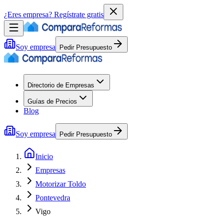
¿Eres empresa?
Regístrate gratis
Soy empresa
Pedir Presupuesto
Directorio de Empresas
Guías de Precios
Blog
Soy empresa
Pedir Presupuesto
Inicio
Empresas
Motorizar Toldo
Pontevedra
Vigo