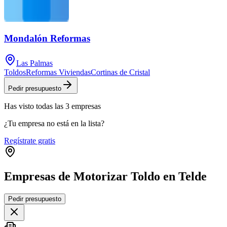
Mondalón Reformas
Las Palmas
Toldos
Reformas Viviendas
Cortinas de Cristal
Pedir presupuesto
Has visto
todas las
3
empresas
¿Tu empresa no está en la lista?
Regístrate gratis
Empresas de Motorizar Toldo en Telde
Leaflet
|
©
OpenStreetMap
Pedir presupuesto
+
−