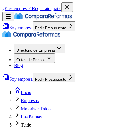
¿Eres empresa?
Regístrate gratis
Soy empresa
Pedir Presupuesto
Directorio de Empresas
Guías de Precios
Blog
Soy empresa
Pedir Presupuesto
Inicio
Empresas
Motorizar Toldo
Las Palmas
Telde