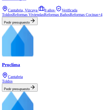
Cantabria, Vizcaya
·
8
años
·
Verificada
Toldos
Reformas Viviendas
Reformas Baños
Reformas Cocinas
+
4
Pedir presupuesto
Proclima
Cantabria
Toldos
Pedir presupuesto