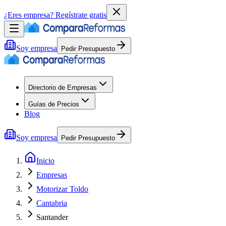
¿Eres empresa?
Regístrate gratis
Soy empresa
Pedir Presupuesto
Directorio de Empresas
Guías de Precios
Blog
Soy empresa
Pedir Presupuesto
Inicio
Empresas
Motorizar Toldo
Cantabria
Santander