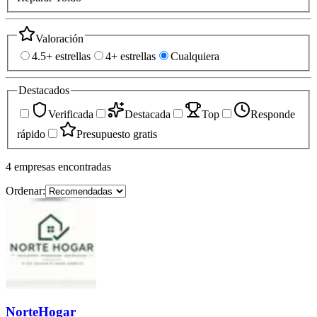
Valoración
4.5+ estrellas
4+ estrellas
Cualquiera
Destacados
Verificada
Destacada
Top
Responde
rápido
Presupuesto gratis
4
empresas
encontradas
Ordenar:
NorteHogar