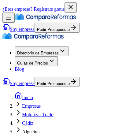
¿Eres empresa?
Regístrate gratis
Soy empresa
Pedir Presupuesto
Directorio de Empresas
Guías de Precios
Blog
Soy empresa
Pedir Presupuesto
Inicio
Empresas
Motorizar Toldo
Cádiz
Algeciras