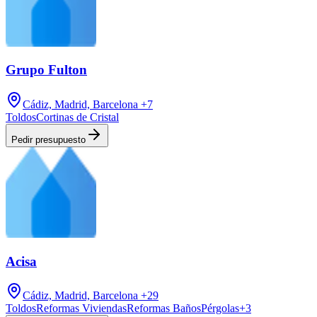
Grupo Fulton
Cádiz, Madrid, Barcelona
+7
Toldos
Cortinas de Cristal
Pedir presupuesto
Acisa
Cádiz, Madrid, Barcelona
+29
Toldos
Reformas Viviendas
Reformas Baños
Pérgolas
+
3