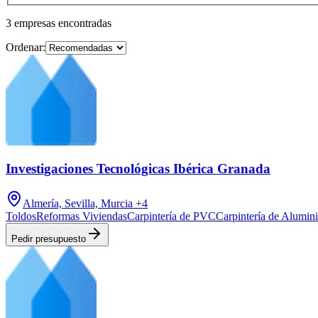
3
empresas
encontradas
Ordenar:
Investigaciones Tecnológicas Ibérica Granada
Almería, Sevilla, Murcia
+4
Toldos
Reformas Viviendas
Carpintería de PVC
Carpintería de Alumin
Pedir presupuesto