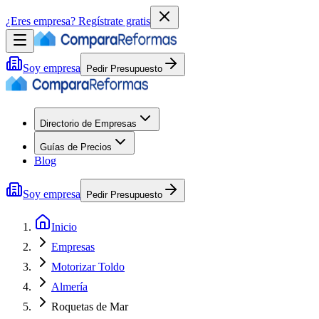
¿Eres empresa?
Regístrate gratis
Soy empresa
Pedir Presupuesto
Directorio de Empresas
Guías de Precios
Blog
Soy empresa
Pedir Presupuesto
Inicio
Empresas
Motorizar Toldo
Almería
Roquetas de Mar