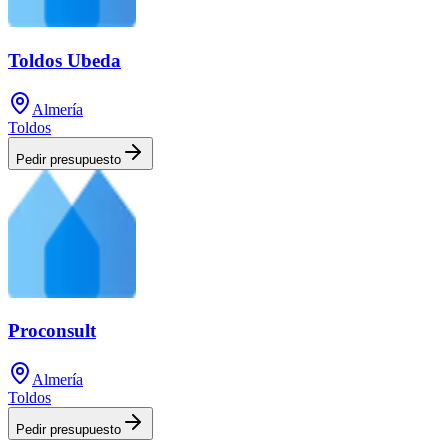
Toldos Ubeda
Almería
Toldos
Pedir presupuesto
Proconsult
Almería
Toldos
Pedir presupuesto