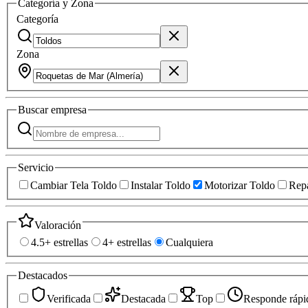
Categoría y Zona
Categoría
Zona
Buscar
empresa
Servicio
Cambiar Tela Toldo
Instalar Toldo
Motorizar Toldo
Repa
Valoración
4.5+ estrellas
4+ estrellas
Cualquiera
Destacados
Verificada
Destacada
Top
Responde rápi